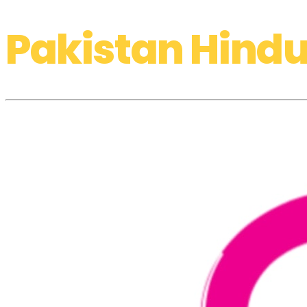
giriş
norabahis
norabahis
norabahis
giriş
Ultrabet
Ultrabet
Pakistan Hindu
giriş
Sonbahis
Sonbahis
giriş
Enjoybet
Enjoybet
giriş
Norabahis
Norabahis
giriş
Amgbahis
Amgbahis
giriş
Pokerklas
Pokerklas
giriş
Masterbetting
Masterbetting
giriş
Betgar
Betgar
giriş
Romabet
Romabet
giriş
Marsbahis
Marsbahis
giriş
Atmbahis
Atmbahis
giriş
Meritking
Meritking
giriş
betnis
giriş
efesbet
efesbet
giriş
marsbahis
giriş
holiganbet
holiganbet
giriş
maksibet
maksibet