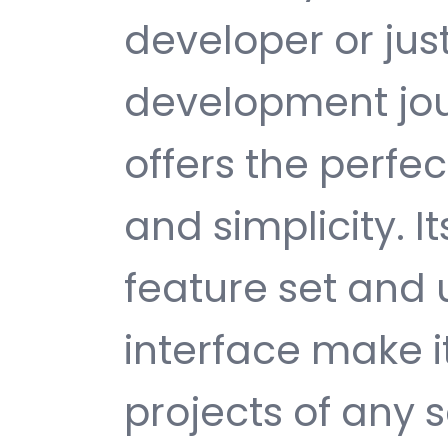
giriş
Atlasbet
Atlasbet
developer or jus
giriş
Atlasbet
Atlasbet
giriş
romabet
romabet
giriş
norabahis
norabahis
development jour
giriş
enbet
enbet
giriş
amgbahis
amgbahis
offers the perfe
giriş
pokerklas
pokerklas
giriş
betzula
betzula
giriş
bahiscasino
bahiscasino
and simplicity. 
giriş
avrupabet
avrupabet
giriş
alobet
alobet
feature set and 
giriş
restbet
restbet
giriş
Kalebet
Kalebet
giriş
Betbigo
Betbigo
interface make i
giriş
Teosbet
Teosbet
giriş
Amgbahis
Amgbahis
projects of any s
giriş
Royalbet
Royalbet
giriş
Jokerbet
Jokerbet