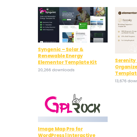
giriş
betzula
giriş
bahiscasino
giriş
avrupabet
avrupabet
giriş
alobet
alobet
giriş
restbet
restbet
giriş
http://mikefreemanministries.com/
giriş
https://tr.romabet-
Syngenic – Solar &
Renewable Energy
sanal-
Serenity
Elementor Template Kit
orjinal1.vip/
https://plan-
Organize
20,266 downloads
reprise-
Template
activite.com/
https://plan-
13,676 dow
reprise-
activite.com/
giriş
https://tr.betplay-
sanal-
orjinal.vip/
https://dentalcaremichalin.pl/
giriş
https://tr.editorbet-
Image Map Pro for
sanal-
WordPress | Interactive