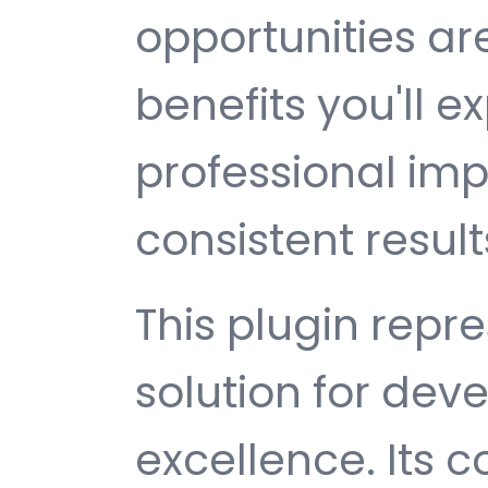
giriş
alobet
alobet
opportunities a
giriş
avrupabet
avrupabet
giriş
restbet
giriş
Betbigo
Betbigo
benefits you'll e
giriş
Kalebet
Kalebet
giriş
Teosbet
Teosbet
professional im
giriş
Amgbahis
Amgbahis
giriş
Royalbet
Royalbet
giriş
Jokerbet
Jokerbet
consistent result
giriş
Vegabet
Vegabet
giriş
Betzula
Betzula
giriş
Editörbet
Editörbet
This plugin repr
giriş
romabet
giriş
norabahis
solution for de
giriş
enbet
enbet
giriş
bahiscasino
bahiscasino
giriş
pokerklas
pokerklas
excellence. Its
giriş
betzula
betzula