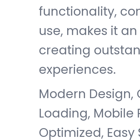
giriş
amgbahis
amgbahis
functionality, c
giriş
alobet
giriş
restbet
restbet
giriş
norabahis
use, makes it an 
giriş
Kalebet
Kalebet
giriş
Netbahis
Netbahis
creating outsta
giriş
Teosbet
Teosbet
giriş
grandbetting
grandbetting
giriş
Amgbahis
Amgbahis
experiences.
giriş
Romabet
Romabet
giriş
Teosbet
Teosbet
giriş
Betplay
Betplay
Modern Design, 
giriş
Enjoybet
Enjoybet
giriş
Editorbet
Editorbet
Loading, Mobile
giriş
Vegabet
Vegabet
giriş
Sonbahis
Sonbahis
giriş
aresbet
aresbet
aresbet
Optimized, Easy 
giriş
aresbet