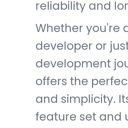
giriş
amgbahis
amgbahis
reliability and 
giriş
alobet
giriş
restbet
restbet
giriş
norabahis
Whether you're 
giriş
Kalebet
Kalebet
giriş
Netbahis
Netbahis
developer or jus
giriş
Teosbet
Teosbet
giriş
grandbetting
grandbetting
giriş
Amgbahis
Amgbahis
development jou
giriş
Romabet
Romabet
giriş
Teosbet
Teosbet
offers the perfe
giriş
Betplay
Betplay
giriş
Enjoybet
Enjoybet
giriş
Editorbet
Editorbet
and simplicity. 
giriş
Vegabet
Vegabet
giriş
Sonbahis
Sonbahis
feature set and 
giriş
aresbet
aresbet
aresbet
giriş
aresbet