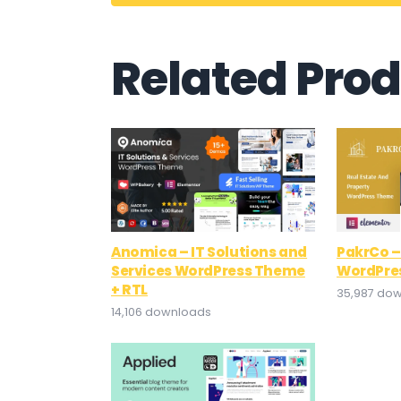
giriş
Vegabet
Vegabet
giriş
Betzula
Betzula
giriş
Meybet
Meybet
Related Pro
giriş
Kalebet
Kalebet
giriş
Betbigo
Betbigo
giriş
Teosbet
Teosbet
giriş
Vegabet
Vegabet
giriş
Restbet
Restbet
giriş
Betplay
Betplay
giriş
Efesbet
Efesbet
Anomica – IT Solutions and
PakrCo –
Services WordPress Theme
WordPre
giriş
Enjoybet
+ RTL
35,987 do
giriş
romabet
romabet
14,106 downloads
giriş
norabahis
norabahis
giriş
enbet
enbet
giriş
pulibet
giriş
pokerklas
pokerklas