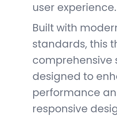
user experience.
giriş
bahiscasino
bahiscasino
giriş
romabet
romabet
giriş
norabahis
norabahis
Built with mode
giriş
enbet
enbet
giriş
amgbahis
amgbahis
giriş
pokerklas
pokerklas
standards, this 
giriş
betzula
betzula
giriş
bahiscasino
bahiscasino
comprehensive s
giriş
avrupabet
avrupabet
giriş
alobet
alobet
giriş
restbet
restbet
designed to enh
giriş
Betbigo
Betbigo
giriş
Kalebet
Kalebet
performance and
giriş
Amgbahis
Amgbahis
giriş
Royalbet
Royalbet
giriş
Teosbet
Teosbet
responsive desi
giriş
Jokerbet
Jokerbet
giriş
Vegabet
Vegabet