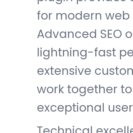
giriş
Betzula
Betzula
for modern web
giriş
meybet
meybet
giriş
Atlasbet
Atlasbet
giriş
betnis
Advanced SEO op
giriş
jokerbet
giriş
millibahis
lightning-fast 
giriş
jasminbet
giriş
pulibet
giriş
pulibet
extensive custom
giriş
holiganbet
giriş
pusulabet
work together to
giriş
cratosroyalbet
giriş
dedebet
exceptional user
giriş
betplay
betplay
giriş
Festwin
giriş
jasminbet
giriş
biabet
Technical excelle
giriş
Grandpashabet