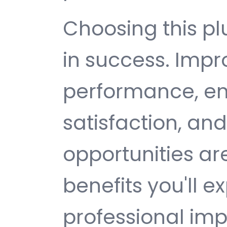
giriş
alobet
alobet
giriş
avrupabet
avrupabet
Choosing this p
giriş
restbet
giriş
Betbigo
Betbigo
giriş
Kalebet
Kalebet
in success. Imp
giriş
Teosbet
Teosbet
giriş
Amgbahis
Amgbahis
performance, e
giriş
Royalbet
Royalbet
giriş
Jokerbet
Jokerbet
giriş
Vegabet
Vegabet
satisfaction, an
giriş
Betzula
Betzula
giriş
Editörbet
Editörbet
opportunities a
giriş
romabet
giriş
norabahis
benefits you'll e
giriş
enbet
enbet
giriş
bahiscasino
bahiscasino
giriş
pokerklas
pokerklas
professional im
giriş
betzula
betzula