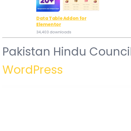
giriş
betzula
giriş
bahiscasino
giriş
avrupabet
avrupabet
Data Table Addon for
giriş
alobet
alobet
Elementor
giriş
restbet
restbet
34,403 downloads
giriş
http://mikefreemanministries.com/
giriş
https://tr.romabet-
Pakistan Hindu Counci
sanal-
orjinal1.vip/
https://plan-
WordPress
reprise-
activite.com/
https://plan-
reprise-
WordPress Hub
Coming Soon Products for WooCommerce
Comment Form for AMP
Comment System Plugin for WordPress & Ajax Comments – Comment Press
CommunityJunction – BuddyPress Membership Theme
Companion 
activite.com/
giriş
https://tr.betplay-
sanal-
orjinal.vip/
https://dentalcaremichalin.pl/
giriş
https://tr.editorbet-
sanal-