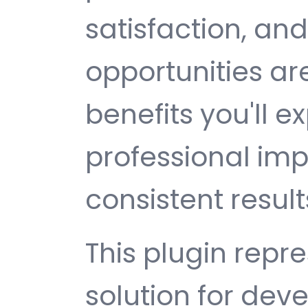
giriş
alobet
alobet
giriş
avrupabet
avrupabet
satisfaction, an
giriş
restbet
giriş
Betbigo
Betbigo
opportunities a
giriş
Kalebet
Kalebet
giriş
Teosbet
Teosbet
benefits you'll e
giriş
Amgbahis
Amgbahis
giriş
Royalbet
Royalbet
giriş
Jokerbet
Jokerbet
professional im
giriş
Vegabet
Vegabet
giriş
Betzula
Betzula
consistent result
giriş
Editörbet
Editörbet
giriş
romabet
giriş
norabahis
giriş
enbet
enbet
This plugin repr
giriş
bahiscasino
bahiscasino
giriş
pokerklas
pokerklas
solution for de
giriş
betzula
betzula