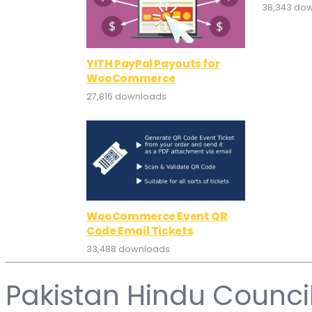
giriş
Vegabet
Vegabet
38,343 do
giriş
Betzula
Betzula
giriş
Meybet
Meybet
giriş
Kalebet
Kalebet
YITH PayPal Payouts for
giriş
Betbigo
Betbigo
WooCommerce
giriş
Teosbet
Teosbet
27,816 downloads
giriş
Vegabet
Vegabet
giriş
Restbet
Restbet
giriş
Betplay
Betplay
giriş
Efesbet
Efesbet
giriş
Enjoybet
WooCommerce Event QR
giriş
romabet
romabet
Code Email Tickets
giriş
norabahis
norabahis
33,488 downloads
giriş
enbet
enbet
giriş
pulibet
Pakistan Hindu Counci
giriş
pokerklas
pokerklas