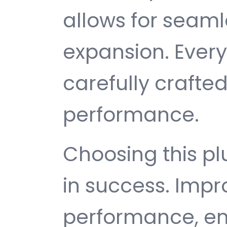
giriş
Betbigo
Betbigo
allows for seam
giriş
Kalebet
Kalebet
giriş
Teosbet
Teosbet
expansion. Ever
giriş
Amgbahis
Amgbahis
giriş
Royalbet
Royalbet
carefully crafted
giriş
Jokerbet
Jokerbet
giriş
Zulabet
Zulabet
giriş
Matbet
Matbet
performance.
giriş
Pusulabet
Pusulabet
giriş
Meybet
Meybet
giriş
romabet
romabet
Choosing this p
giriş
norabahis
norabahis
giriş
enbet
enbet
giriş
bahiscasino
bahiscasino
in success. Imp
giriş
pokerklas
giriş
betzula
betzula
performance, e
giriş
amgbahis