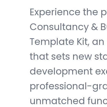
giriş
Amgbahis
Amgbahis
Experience the 
giriş
Romabet
Romabet
giriş
Grandpashabet
Grandpashabet
giriş
Marsbahis
Marsbahis
Consultancy & B
giriş
pulibet
giriş
pulibet
Template Kit, a
giriş
pusulabet
giriş
pusulabet
giriş
Cratosroyalbet
that sets new s
giriş
Cratosroyalbet
giriş
Grandpashabet
Grandpashabet
development exc
giriş
Grandpashabet
giriş
biabet
giriş
betplay
professional-gra
giriş
jasminbet
giriş
dedebet
unmatched funct
giriş
https://kaystudio.net
https://kaystudio.net
giriş
holiganbet
holiganbet