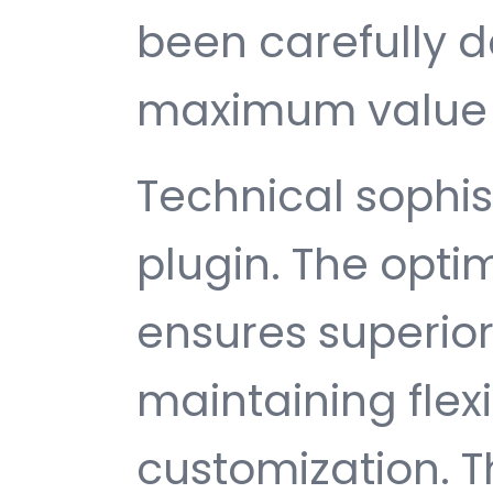
giriş
Enjoybet
Efesbet
Efesbet
been carefully d
giriş
Efesbet
Efesbet
Efesbet
giriş
Efesbet
Betbigo
Betbigo
maximum value 
giriş
Betbigo
Betbigo
Betbigo
giriş
Betbigo
Dedebet
Dedebet
giriş
Dedebet
Dedebet
Dedebet
Technical sophist
giriş
Dedebet
İnterbahis
İnterbahis
giriş
İnterbahis
Netbahis
Netbahis
giriş
Netbahis
Jokerbet
Jokerbet
plugin. The opti
giriş
Jokerbet
Roketbet
Roketbet
giriş
Roketbet
Aresbet
Aresbet
ensures superio
giriş
Aresbet
Roketbet
Roketbet
giriş
Roketbet
Alobet
Alobet
giriş
Alobet
Alobet
Alobet
maintaining flexib
giriş
Alobet
Betzula
Betzula
giriş
Betzula
Betzula
Betzula
customization. T
giriş
Betzula
Norabahis
Norabahis
giriş
Norabahis
Norabahis
Norabahis