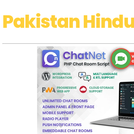
giriş
kingroyal
aresbet
aresbet
giriş
aresbet
ultrabet
ultrabet
Pakistan Hindu
giriş
ultrabet
betwoon
betwoon
giriş
betwoon
betnano
betnano
giriş
betnano
matbet
matbet
giriş
matbet
Mavibet
Mavibet
giriş
Mavibet
Betparibu
Betparibu
giriş
Betparibu
Artemisbet
Artemisbet
giriş
Artemisbet
holiganbet
holiganbet
giriş
holiganbet
Betkolik
Betkolik
giriş
Betkolik
Meritking
Meritking
giriş
Meritking
betpuan
betpuan
giriş
betpuan
betra
betra
giriş
betra
romabet
romabet
giriş
romabet
Meritking
Giriş:
Meritking
Güvenilir