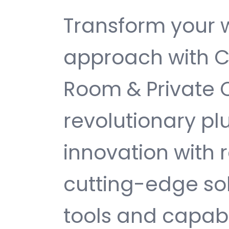
Ve
Transform your
Slot
Oyunları
restbet
restbet
giriş
restbet
mavibet
mavibet
approach with C
giriş
mavibet
kalebet
kalebet
giriş
kalebet
nakitbahis
nakitbahis
Room & Private C
giriş
nakitbahis
pokerklas
pokerklas
giriş
pokerklas
mavibet
mavibet
giriş
mavibet
interbahis
interbahis
revolutionary pl
giriş
interbahis
lunabet
lunabet
giriş
lunabet
amgbahis
amgbahis
innovation with re
giriş
amgbahis
vaycasino
vaycasino
giriş
vaycasino
restbet
restbet
giriş
restbet
alobet
alobet
cutting-edge sol
giriş
alobet
enbet
enbet
giriş
enbet
marsbahis
marsbahis
tools and capabi
giriş
marsbahis
betzula
betzula
giriş
betzula
norabahis
norabahis