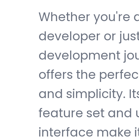
giriş
Atlasbet
Atlasbet
giriş
Atlasbet
Atlasbet
Whether you're 
giriş
romabet
romabet
giriş
norabahis
norabahis
developer or jus
giriş
enbet
enbet
giriş
amgbahis
amgbahis
giriş
pokerklas
pokerklas
development jou
giriş
betzula
betzula
giriş
bahiscasino
bahiscasino
offers the perfe
giriş
avrupabet
avrupabet
giriş
alobet
alobet
giriş
restbet
restbet
and simplicity. 
giriş
Kalebet
Kalebet
giriş
Betbigo
Betbigo
feature set and 
giriş
Teosbet
Teosbet
giriş
Amgbahis
Amgbahis
giriş
Royalbet
Royalbet
interface make i
giriş
Jokerbet
Jokerbet