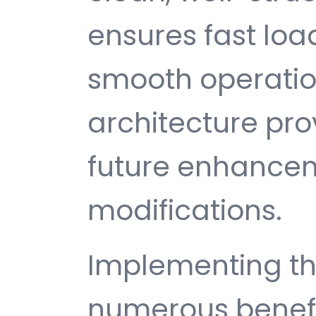
giriş
alobet
alobet
giriş
avrupabet
avrupabet
ensures fast loa
giriş
restbet
giriş
Betbigo
Betbigo
smooth operatio
giriş
Kalebet
Kalebet
giriş
Teosbet
Teosbet
giriş
Amgbahis
Amgbahis
architecture provi
giriş
Royalbet
Royalbet
giriş
Jokerbet
Jokerbet
future enhance
giriş
Vegabet
Vegabet
giriş
Betzula
Betzula
giriş
Editörbet
Editörbet
modifications.
giriş
romabet
giriş
norabahis
giriş
enbet
enbet
Implementing th
giriş
bahiscasino
bahiscasino
giriş
pokerklas
pokerklas
numerous benefi
giriş
betzula
betzula