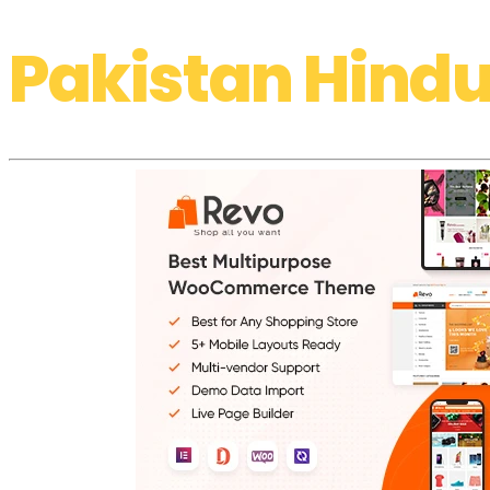
giriş
norabahis
norabahis
norabahis
giriş
Ultrabet
Ultrabet
Pakistan Hindu
giriş
Sonbahis
Sonbahis
giriş
Enjoybet
Enjoybet
giriş
Norabahis
Norabahis
giriş
Amgbahis
Amgbahis
giriş
Pokerklas
Pokerklas
giriş
Masterbetting
Masterbetting
giriş
Betgar
Betgar
giriş
Romabet
Romabet
giriş
Marsbahis
Marsbahis
giriş
Atmbahis
Atmbahis
giriş
Meritking
Meritking
giriş
betnis
giriş
efesbet
efesbet
giriş
marsbahis
giriş
holiganbet
holiganbet
giriş
maksibet
maksibet