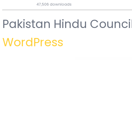
orjinal.vip/
https://tr.editorbet-
47,506 downloads
sanal-
orjinal.vip/
Pakistan Hindu Counci
giriş
https://www.orgudike.com/
https://www.orgudike.
giriş
Kalebet
WordPress
giriş
Romabet
Romabet
giriş
Teosbet
Teosbet
giriş
Vegabet
giriş
Restbet
WordPress Hub
Senion – Senior Care WordPress Theme
Sensei Certificates
Sensei Content Drip
Sensei Course Participants
Sensei C
giriş
Betplay
Betplay
giriş
Efesbet
Efesbet
giriş
Enjoybet
giriş
Meritking
Meritking
giriş
Marsbahis
Marsbahis
giriş
Avrupabet
Avrupabet
giriş
Mavibet
Mavibet
giriş
Galabet
Galabet
giriş
Norabahis
Norabahis