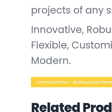
giriş
Vegabet
Vegabet
projects of any s
giriş
Betzula
Betzula
giriş
Meybet
Meybet
giriş
Kalebet
Kalebet
Innovative, Robus
giriş
Betbigo
Betbigo
giriş
Teosbet
Teosbet
giriş
Vegabet
Flexible, Customi
Vegabet
giriş
Restbet
Modern.
Restbet
giriş
Betplay
Betplay
giriş
Efesbet
Efesbet
giriş
Enjoybet
Download Revo – Multipurpose Elemen
giriş
romabet
romabet
giriş
norabahis
norabahis
giriş
enbet
enbet
Related Pro
giriş
pulibet
giriş
pokerklas
pokerklas