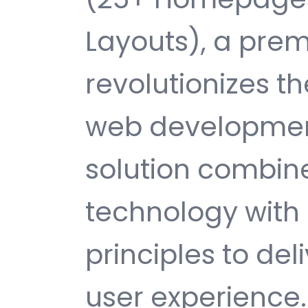
giriş
bahiscasino
bahiscasino
Layouts), a pre
giriş
romabet
romabet
giriş
norabahis
norabahis
giriş
enbet
enbet
revolutionizes 
giriş
amgbahis
amgbahis
giriş
pokerklas
pokerklas
web development
giriş
betzula
betzula
giriş
bahiscasino
bahiscasino
giriş
avrupabet
avrupabet
solution combin
giriş
alobet
alobet
giriş
restbet
restbet
technology with 
giriş
Betbigo
Betbigo
giriş
Kalebet
Kalebet
giriş
Amgbahis
Amgbahis
principles to del
giriş
Royalbet
Royalbet
giriş
Teosbet
Teosbet
user experience.
giriş
Jokerbet
Jokerbet
giriş
Vegabet
Vegabet