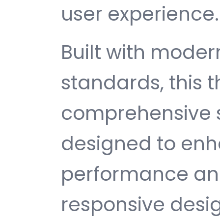
user experience.
giriş
bahiscasino
bahiscasino
giriş
romabet
romabet
giriş
norabahis
norabahis
Built with mode
giriş
enbet
enbet
giriş
amgbahis
amgbahis
giriş
pokerklas
pokerklas
standards, this 
giriş
betzula
betzula
giriş
bahiscasino
bahiscasino
comprehensive s
giriş
avrupabet
avrupabet
giriş
alobet
alobet
giriş
restbet
restbet
designed to enh
giriş
Betbigo
Betbigo
giriş
Kalebet
Kalebet
performance and
giriş
Amgbahis
Amgbahis
giriş
Royalbet
Royalbet
giriş
Teosbet
Teosbet
responsive desi
giriş
Jokerbet
Jokerbet
giriş
Vegabet
Vegabet