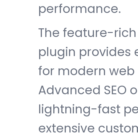
performance.
giriş
bahiscasino
bahiscasino
giriş
romabet
romabet
giriş
norabahis
norabahis
The feature-rich 
giriş
enbet
enbet
giriş
amgbahis
amgbahis
giriş
pokerklas
pokerklas
plugin provides
giriş
betzula
betzula
giriş
bahiscasino
bahiscasino
for modern web
giriş
avrupabet
avrupabet
giriş
alobet
alobet
giriş
restbet
restbet
Advanced SEO op
giriş
Betbigo
Betbigo
giriş
Kalebet
Kalebet
lightning-fast 
giriş
Amgbahis
Amgbahis
giriş
Royalbet
Royalbet
giriş
Teosbet
Teosbet
extensive custom
giriş
Jokerbet
Jokerbet
giriş
Vegabet
Vegabet