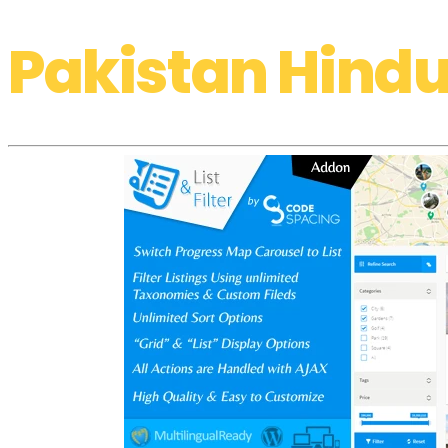
giriş
norabahis
norabahis
norabahis
giriş
Ultrabet
Ultrabet
Pakistan Hindu
giriş
Sonbahis
Sonbahis
giriş
Enjoybet
Enjoybet
giriş
Norabahis
Norabahis
giriş
Amgbahis
Amgbahis
giriş
Pokerklas
Pokerklas
giriş
Masterbetting
Masterbetting
giriş
Betgar
Betgar
giriş
Romabet
Romabet
giriş
Marsbahis
Marsbahis
giriş
Atmbahis
Atmbahis
giriş
Meritking
Meritking
giriş
betnis
giriş
efesbet
efesbet
giriş
marsbahis
giriş
holiganbet
holiganbet
giriş
maksibet
maksibet