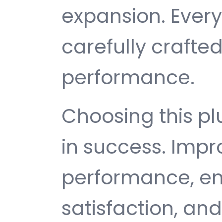
expansion. Ever
giriş
Betbigo
Betbigo
giriş
Kalebet
Kalebet
giriş
Teosbet
Teosbet
carefully crafted
giriş
Amgbahis
Amgbahis
giriş
Royalbet
Royalbet
performance.
giriş
Jokerbet
Jokerbet
giriş
Zulabet
Zulabet
giriş
Matbet
Matbet
Choosing this p
giriş
Pusulabet
Pusulabet
giriş
Meybet
Meybet
giriş
romabet
romabet
in success. Imp
giriş
norabahis
norabahis
giriş
enbet
enbet
performance, e
giriş
bahiscasino
bahiscasino
giriş
pokerklas
giriş
betzula
betzula
satisfaction, an
giriş
amgbahis