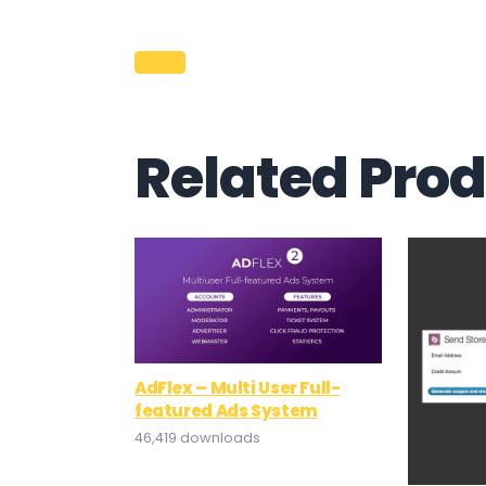
giriş
Atlasbet
Atlasbet
giriş
Atlasbet
Atlasbet
giriş
romabet
romabet
giriş
norabahis
norabahis
giriş
enbet
enbet
giriş
amgbahis
amgbahis
Related Pro
giriş
pokerklas
pokerklas
giriş
betzula
betzula
giriş
bahiscasino
bahiscasino
giriş
avrupabet
avrupabet
giriş
alobet
alobet
giriş
restbet
restbet
giriş
Kalebet
Kalebet
giriş
Betbigo
Betbigo
giriş
Teosbet
Teosbet
AdFlex – Multi User Full-
featured Ads System
giriş
Amgbahis
Amgbahis
giriş
Royalbet
Royalbet
46,419 downloads
giriş
Jokerbet
Jokerbet