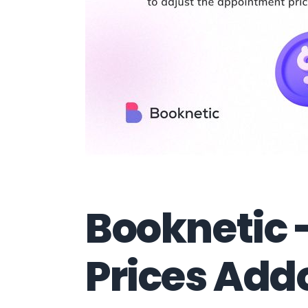
giriş
alobet
alobet
giriş
hiltonbet
hiltonbet
giriş
imajbet
imajbet
giriş
kulisbet
kulisbet
giriş
jokerbet
giriş
pulibet
giriş
pulibet
giriş
pusulabet
giriş
pusulabet
giriş
Cratosroyalbet
giriş
Cratosroyalbet
giriş
Grandpashabet
Booknetic 
giriş
Grandpashabet
giriş
biabet
giriş
betplay
Prices Add
giriş
jasminbet
giriş
Festwin
Festwin
giriş
Restbet
Restbet