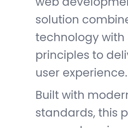
web development
giriş
bahiscasino
bahiscasino
giriş
romabet
romabet
solution combin
giriş
norabahis
norabahis
giriş
enbet
enbet
technology with 
giriş
amgbahis
amgbahis
giriş
pokerklas
pokerklas
giriş
betzula
betzula
principles to del
giriş
bahiscasino
bahiscasino
giriş
avrupabet
avrupabet
user experience.
giriş
alobet
alobet
giriş
restbet
restbet
giriş
Betbigo
Betbigo
Built with mode
giriş
Kalebet
Kalebet
giriş
Amgbahis
Amgbahis
giriş
Royalbet
Royalbet
standards, this p
giriş
Teosbet
Teosbet
giriş
Jokerbet
Jokerbet
giriş
Vegabet
Vegabet