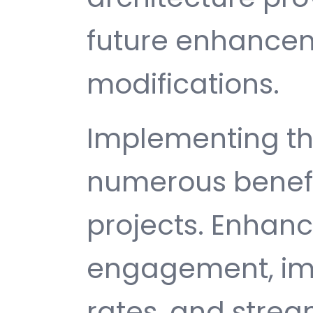
giriş
alobet
alobet
giriş
avrupabet
avrupabet
future enhance
giriş
restbet
giriş
Betbigo
Betbigo
giriş
Kalebet
Kalebet
modifications.
giriş
Teosbet
Teosbet
giriş
Amgbahis
Amgbahis
giriş
Royalbet
Royalbet
Implementing thi
giriş
Jokerbet
Jokerbet
giriş
Vegabet
Vegabet
numerous benefi
giriş
Betzula
Betzula
giriş
Editörbet
Editörbet
giriş
romabet
projects. Enhan
giriş
norabahis
giriş
enbet
enbet
engagement, im
giriş
bahiscasino
bahiscasino
giriş
pokerklas
pokerklas
giriş
betzula
betzula
rates, and strea