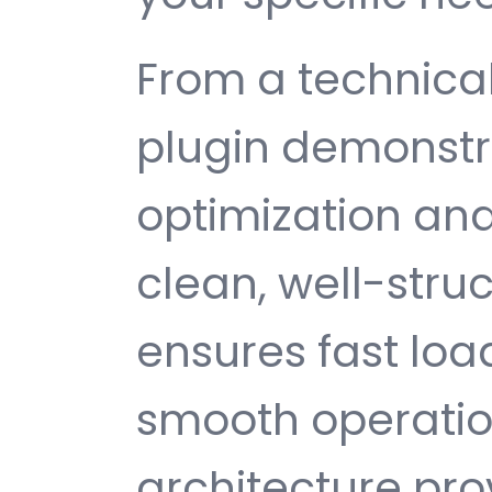
giriş
Betbigo
Betbigo
giriş
Kalebet
Kalebet
From a technical
giriş
Teosbet
Teosbet
giriş
Amgbahis
Amgbahis
plugin demonstr
giriş
Royalbet
Royalbet
giriş
Jokerbet
Jokerbet
giriş
Zulabet
Zulabet
optimization and
giriş
Matbet
Matbet
giriş
Pusulabet
Pusulabet
clean, well-str
giriş
Meybet
Meybet
giriş
romabet
romabet
giriş
norabahis
norabahis
ensures fast loa
giriş
enbet
enbet
giriş
bahiscasino
bahiscasino
smooth operatio
giriş
pokerklas
giriş
betzula
betzula
giriş
amgbahis
architecture provi