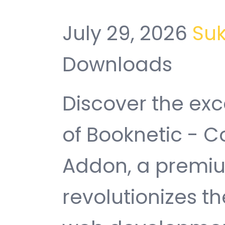
giriş
Amgbahis
Amgbahis
giriş
Romabet
Romabet
July 29, 2026
Su
giriş
Grandpashabet
Grandpashabet
giriş
Marsbahis
Marsbahis
Downloads
giriş
pulibet
giriş
pulibet
giriş
pusulabet
Discover the exc
giriş
pusulabet
giriş
Cratosroyalbet
giriş
Cratosroyalbet
of Booknetic - C
giriş
Grandpashabet
Grandpashabet
giriş
Grandpashabet
Addon, a premiu
giriş
biabet
giriş
betplay
giriş
jasminbet
revolutionizes 
giriş
dedebet
giriş
https://kaystudio.net
https://kaystudio.net
giriş
holiganbet
holiganbet