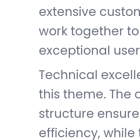
extensive custom
giriş
Betzula
Betzula
giriş
meybet
meybet
giriş
Atlasbet
Atlasbet
work together to
giriş
betnis
giriş
jokerbet
exceptional user
giriş
millibahis
giriş
jasminbet
giriş
pulibet
giriş
pulibet
Technical excelle
giriş
holiganbet
giriş
pusulabet
this theme. The
giriş
cratosroyalbet
giriş
dedebet
giriş
betplay
betplay
structure ensu
giriş
Festwin
giriş
jasminbet
efficiency, while
giriş
biabet
giriş
Grandpashabet