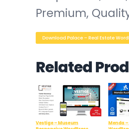
giriş
Atlasbet
Atlasbet
Premium, Quality
giriş
Atlasbet
Atlasbet
giriş
romabet
romabet
giriş
norabahis
norabahis
giriş
enbet
enbet
giriş
amgbahis
amgbahis
Download Palace – Real Estate WordPr
giriş
pokerklas
pokerklas
giriş
betzula
betzula
giriş
bahiscasino
bahiscasino
Related Pro
giriş
avrupabet
avrupabet
giriş
alobet
alobet
giriş
restbet
restbet
giriş
Kalebet
Kalebet
giriş
Betbigo
Betbigo
giriş
Teosbet
Teosbet
giriş
Amgbahis
Amgbahis
giriş
Royalbet
Royalbet
Vestige – Museum
Menda –
giriş
Jokerbet
Jokerbet
Responsive WordPress
WordPre