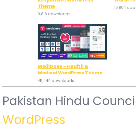
giriş
Vegabet
Vegabet
Theme
19,804 do
giriş
Betzula
Betzula
9,816 downloads
giriş
Meybet
Meybet
giriş
Kalebet
Kalebet
giriş
Betbigo
Betbigo
giriş
Teosbet
Teosbet
giriş
Vegabet
Vegabet
giriş
Restbet
MediDove – Health &
Restbet
Medical WordPress Theme
giriş
Betplay
Betplay
45,449 downloads
giriş
Efesbet
Efesbet
giriş
Enjoybet
Pakistan Hindu Counci
giriş
romabet
romabet
giriş
norabahis
norabahis
WordPress
giriş
enbet
enbet
giriş
pulibet
giriş
pokerklas
pokerklas