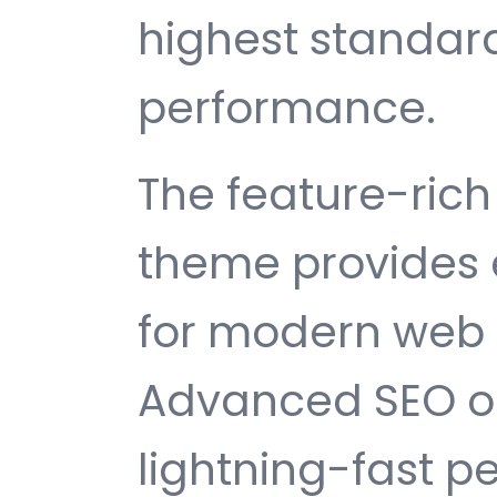
highest standard
giriş
bahiscasino
bahiscasino
giriş
romabet
romabet
giriş
norabahis
norabahis
performance.
giriş
enbet
enbet
giriş
amgbahis
amgbahis
giriş
pokerklas
pokerklas
The feature-rich 
giriş
betzula
betzula
giriş
bahiscasino
bahiscasino
giriş
avrupabet
avrupabet
theme provides 
giriş
alobet
alobet
giriş
restbet
restbet
for modern web
giriş
Betbigo
Betbigo
giriş
Kalebet
Kalebet
giriş
Amgbahis
Amgbahis
Advanced SEO op
giriş
Royalbet
Royalbet
giriş
Teosbet
Teosbet
lightning-fast 
giriş
Jokerbet
Jokerbet
giriş
Vegabet
Vegabet