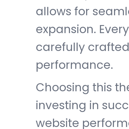
allows for seam
giriş
Betbigo
Betbigo
giriş
Kalebet
Kalebet
giriş
Teosbet
Teosbet
expansion. Ever
giriş
Amgbahis
Amgbahis
giriş
Royalbet
Royalbet
carefully crafted
giriş
Jokerbet
Jokerbet
giriş
Zulabet
Zulabet
giriş
Matbet
Matbet
performance.
giriş
Pusulabet
Pusulabet
giriş
Meybet
Meybet
giriş
romabet
romabet
Choosing this 
giriş
norabahis
norabahis
giriş
enbet
enbet
giriş
bahiscasino
bahiscasino
investing in suc
giriş
pokerklas
giriş
betzula
betzula
website perfor
giriş
amgbahis