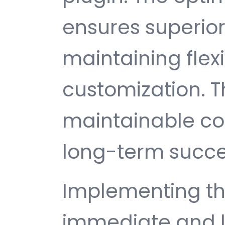
giriş
Betbigo
Betbigo
ensures superio
giriş
Kalebet
Kalebet
giriş
Teosbet
Teosbet
giriş
Amgbahis
Amgbahis
maintaining flexib
giriş
Royalbet
Royalbet
giriş
Jokerbet
Jokerbet
customization. T
giriş
Zulabet
Zulabet
giriş
Matbet
Matbet
giriş
Pusulabet
Pusulabet
maintainable c
giriş
Meybet
Meybet
giriş
romabet
romabet
long-term succe
giriş
norabahis
norabahis
giriş
enbet
enbet
giriş
bahiscasino
bahiscasino
Implementing thi
giriş
pokerklas
giriş
betzula
betzula
giriş
amgbahis
immediate and l