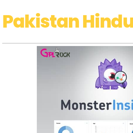
giriş
norabahis
norabahis
norabahis
giriş
Ultrabet
Ultrabet
Pakistan Hindu
giriş
Sonbahis
Sonbahis
giriş
Enjoybet
Enjoybet
giriş
Norabahis
Norabahis
giriş
Amgbahis
Amgbahis
giriş
Pokerklas
Pokerklas
giriş
Masterbetting
Masterbetting
giriş
Betgar
Betgar
giriş
Romabet
Romabet
giriş
Marsbahis
Marsbahis
giriş
Atmbahis
Atmbahis
giriş
Meritking
Meritking
giriş
betnis
giriş
efesbet
efesbet
giriş
marsbahis
giriş
holiganbet
holiganbet
giriş
maksibet
maksibet