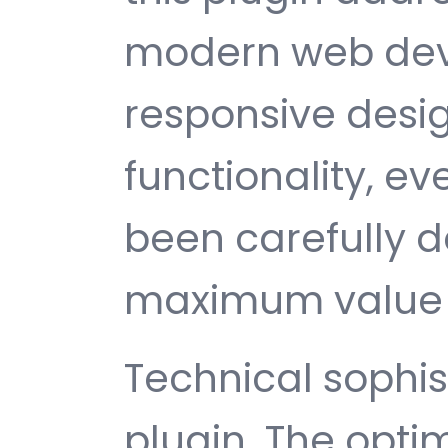
giriş
Betzula
Betzula
modern web dev
giriş
meybet
meybet
giriş
Atlasbet
Atlasbet
giriş
betnis
responsive desi
giriş
jokerbet
giriş
millibahis
functionality, e
giriş
jasminbet
giriş
pulibet
giriş
pulibet
been carefully d
giriş
holiganbet
giriş
pusulabet
maximum value 
giriş
cratosroyalbet
giriş
dedebet
giriş
betplay
betplay
Technical sophist
giriş
Festwin
giriş
jasminbet
giriş
biabet
plugin. The opti
giriş
Grandpashabet