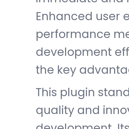
giriş
alobet
alobet
giriş
avrupabet
avrupabet
Enhanced user e
giriş
restbet
giriş
Betbigo
Betbigo
giriş
Kalebet
Kalebet
performance met
giriş
Teosbet
Teosbet
giriş
Amgbahis
Amgbahis
development ef
giriş
Royalbet
Royalbet
giriş
Jokerbet
Jokerbet
giriş
Vegabet
Vegabet
the key advantag
giriş
Betzula
Betzula
giriş
Editörbet
Editörbet
giriş
romabet
This plugin stan
giriş
norabahis
giriş
enbet
enbet
quality and inno
giriş
bahiscasino
bahiscasino
giriş
pokerklas
pokerklas
giriş
betzula
betzula
development. It