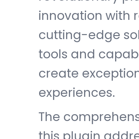
giriş
bahiscasino
bahiscasino
innovation with re
giriş
romabet
romabet
giriş
norabahis
norabahis
giriş
enbet
enbet
cutting-edge sol
giriş
amgbahis
amgbahis
giriş
pokerklas
pokerklas
tools and capabi
giriş
betzula
betzula
giriş
bahiscasino
bahiscasino
giriş
avrupabet
avrupabet
create exception
giriş
alobet
alobet
giriş
restbet
restbet
experiences.
giriş
Betbigo
Betbigo
giriş
Kalebet
Kalebet
giriş
Amgbahis
Amgbahis
The comprehensi
giriş
Royalbet
Royalbet
giriş
Teosbet
Teosbet
giriş
Jokerbet
Jokerbet
this plugin addr
giriş
Vegabet
Vegabet