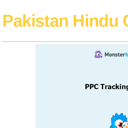
giriş
norabahis
norabahis
norabahis
giriş
Ultrabet
Ultrabet
Pakistan Hindu 
giriş
Sonbahis
Sonbahis
giriş
Enjoybet
Enjoybet
giriş
Norabahis
Norabahis
giriş
Amgbahis
Amgbahis
giriş
Pokerklas
Pokerklas
giriş
Masterbetting
Masterbetting
giriş
Betgar
Betgar
giriş
Romabet
Romabet
giriş
Marsbahis
Marsbahis
giriş
Atmbahis
Atmbahis
giriş
Meritking
Meritking
giriş
betnis
giriş
efesbet
efesbet
giriş
marsbahis
giriş
holiganbet
holiganbet
giriş
maksibet
maksibet