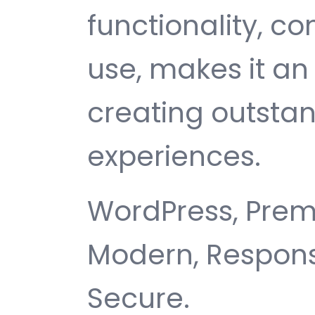
giriş
amgbahis
amgbahis
functionality, c
giriş
alobet
giriş
restbet
restbet
giriş
norabahis
use, makes it an 
giriş
Kalebet
Kalebet
giriş
Netbahis
Netbahis
creating outsta
giriş
Teosbet
Teosbet
giriş
grandbetting
grandbetting
giriş
Amgbahis
Amgbahis
experiences.
giriş
Romabet
Romabet
giriş
Teosbet
Teosbet
giriş
Betplay
Betplay
WordPress, Premi
giriş
Enjoybet
Enjoybet
giriş
Editorbet
Editorbet
Modern, Responsi
giriş
Vegabet
Vegabet
giriş
Sonbahis
Sonbahis
giriş
aresbet
aresbet
aresbet
Secure.
giriş
aresbet