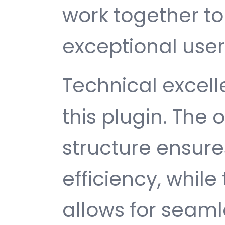
work together to
giriş
Betzula
Betzula
giriş
meybet
meybet
giriş
Atlasbet
Atlasbet
exceptional user
giriş
betnis
giriş
jokerbet
giriş
millibahis
Technical excelle
giriş
jasminbet
giriş
pulibet
this plugin. The
giriş
pulibet
giriş
holiganbet
giriş
pusulabet
structure ensu
giriş
cratosroyalbet
giriş
dedebet
efficiency, while
giriş
betplay
betplay
giriş
Festwin
giriş
jasminbet
allows for seam
giriş
biabet
giriş
Grandpashabet