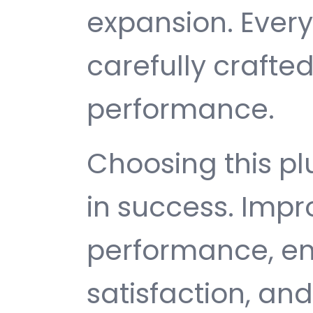
expansion. Ever
giriş
Betbigo
Betbigo
giriş
Kalebet
Kalebet
giriş
Teosbet
Teosbet
carefully crafted
giriş
Amgbahis
Amgbahis
giriş
Royalbet
Royalbet
performance.
giriş
Jokerbet
Jokerbet
giriş
Zulabet
Zulabet
giriş
Matbet
Matbet
Choosing this p
giriş
Pusulabet
Pusulabet
giriş
Meybet
Meybet
giriş
romabet
romabet
in success. Imp
giriş
norabahis
norabahis
giriş
enbet
enbet
performance, e
giriş
bahiscasino
bahiscasino
giriş
pokerklas
giriş
betzula
betzula
satisfaction, an
giriş
amgbahis