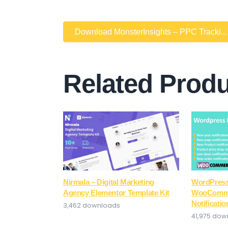
giriş
Atlasbet
Atlasbet
giriş
Atlasbet
Atlasbet
giriş
romabet
romabet
Download MonsterInsights – PPC Tracki...
giriş
norabahis
norabahis
giriş
enbet
enbet
giriş
amgbahis
amgbahis
Related Prod
giriş
pokerklas
pokerklas
giriş
betzula
betzula
giriş
bahiscasino
bahiscasino
giriş
avrupabet
avrupabet
giriş
alobet
alobet
giriş
restbet
restbet
giriş
Kalebet
Kalebet
giriş
Betbigo
Betbigo
giriş
Teosbet
Teosbet
Nirmala – Digital Marketing
WordPress 
giriş
Amgbahis
Amgbahis
Agency Elementor Template Kit
WooComme
Notificatio
giriş
Royalbet
Royalbet
3,462 downloads
41,975 dow
giriş
Jokerbet
Jokerbet