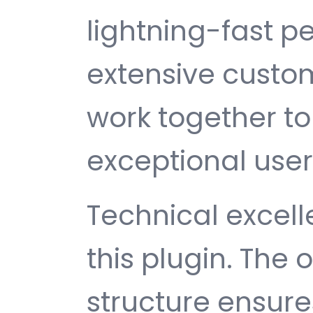
giriş
Betzula
Betzula
lightning-fast 
giriş
meybet
meybet
giriş
Atlasbet
Atlasbet
extensive custom
giriş
betnis
giriş
jokerbet
giriş
millibahis
work together to
giriş
jasminbet
giriş
pulibet
exceptional user
giriş
pulibet
giriş
holiganbet
giriş
pusulabet
Technical excelle
giriş
cratosroyalbet
giriş
dedebet
giriş
betplay
betplay
this plugin. The
giriş
Festwin
giriş
jasminbet
structure ensu
giriş
biabet
giriş
Grandpashabet