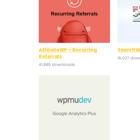
giriş
Vegabet
Vegabet
giriş
Betzula
Betzula
giriş
Meybet
Meybet
giriş
Kalebet
Kalebet
giriş
Betbigo
Betbigo
giriş
Teosbet
Teosbet
giriş
Vegabet
AffiliateWP – Recurring
SearchW
Referrals
Vegabet
16,027 dow
giriş
Restbet
41,885 downloads
Restbet
giriş
Betplay
Betplay
giriş
Efesbet
Efesbet
giriş
Enjoybet
giriş
romabet
romabet
giriş
norabahis
norabahis
giriş
enbet
enbet
giriş
pulibet
giriş
pokerklas
pokerklas