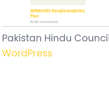
giriş
betzula
giriş
bahiscasino
WPMU DEV Google Analytics
giriş
avrupabet
avrupabet
Plus
giriş
alobet
alobet
15,087 downloads
giriş
restbet
restbet
giriş
http://mikefreemanministries.com/
Pakistan Hindu Counci
giriş
https://tr.romabet-
sanal-
WordPress
orjinal1.vip/
https://plan-
reprise-
activite.com/
https://plan-
reprise-
WordPress Hub
wpDiscuz – Ads Manager
wpDiscuz – Advanced Likers
wpDiscuz – Comment Author Info
wpDisc
activite.com/
giriş
https://tr.betplay-
sanal-
orjinal.vip/
https://dentalcaremichalin.pl/
giriş
https://tr.editorbet-
sanal-