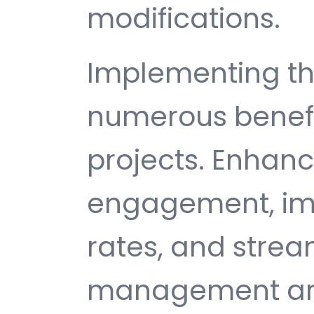
giriş
alobet
alobet
modifications.
giriş
avrupabet
avrupabet
giriş
restbet
giriş
Betbigo
Betbigo
Implementing th
giriş
Kalebet
Kalebet
giriş
Teosbet
Teosbet
numerous benefi
giriş
Amgbahis
Amgbahis
giriş
Royalbet
Royalbet
giriş
Jokerbet
Jokerbet
projects. Enhan
giriş
Vegabet
Vegabet
giriş
Betzula
Betzula
engagement, im
giriş
Editörbet
Editörbet
giriş
romabet
giriş
norabahis
rates, and strea
giriş
enbet
enbet
giriş
bahiscasino
bahiscasino
management are 
giriş
pokerklas
pokerklas
giriş
betzula
betzula