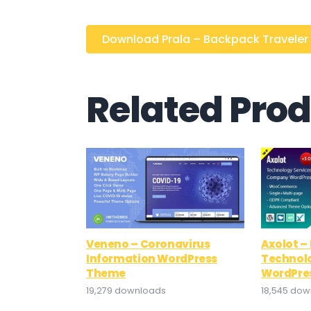
giriş
Vegabet
Vegabet
giriş
Betzula
Betzula
Download Prala – Backpack Traveler Bl
giriş
Meybet
Meybet
giriş
Kalebet
Kalebet
giriş
Betbigo
Betbigo
giriş
Teosbet
Teosbet
Related Pro
giriş
Vegabet
Vegabet
giriş
Restbet
Restbet
giriş
Betplay
Betplay
giriş
Efesbet
Efesbet
giriş
Enjoybet
giriş
romabet
romabet
Veneno – Coronavirus
Axolot – 
giriş
norabahis
norabahis
Information WordPress
Technolo
giriş
enbet
enbet
Theme
WordPre
giriş
pulibet
19,279 downloads
18,545 do
giriş
pokerklas
pokerklas