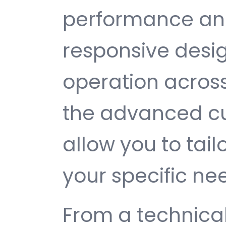
giriş
Betzula
Betzula
performance and
giriş
meybet
meybet
giriş
Atlasbet
Atlasbet
responsive desi
giriş
betnis
giriş
jokerbet
operation across
giriş
millibahis
giriş
jasminbet
giriş
pulibet
the advanced cu
giriş
pulibet
giriş
holiganbet
allow you to tail
giriş
pusulabet
giriş
cratosroyalbet
giriş
dedebet
your specific ne
giriş
betplay
betplay
giriş
Festwin
giriş
jasminbet
From a technical
giriş
biabet
giriş
Grandpashabet