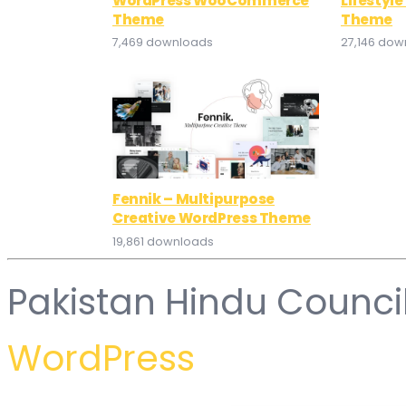
WordPress WooCommerce
Lifestyl
giriş
Vegabet
Vegabet
Theme
Theme
giriş
Betzula
Betzula
7,469 downloads
27,146 dow
giriş
Meybet
Meybet
giriş
Kalebet
Kalebet
giriş
Betbigo
Betbigo
giriş
Teosbet
Teosbet
giriş
Vegabet
Vegabet
giriş
Restbet
Fennik – Multipurpose
Restbet
Creative WordPress Theme
giriş
Betplay
Betplay
19,861 downloads
giriş
Efesbet
Efesbet
giriş
Enjoybet
Pakistan Hindu Counci
giriş
romabet
romabet
giriş
norabahis
norabahis
WordPress
giriş
enbet
enbet
giriş
pulibet
giriş
pokerklas
pokerklas