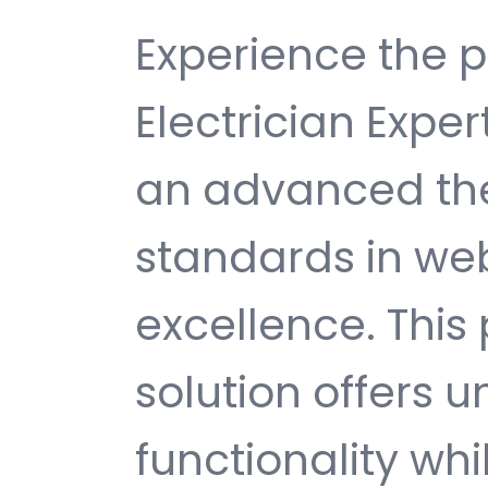
giriş
Amgbahis
Amgbahis
Experience the 
giriş
Romabet
Romabet
giriş
Grandpashabet
Grandpashabet
giriş
Marsbahis
Marsbahis
Electrician Expe
giriş
pulibet
giriş
pulibet
an advanced th
giriş
pusulabet
giriş
pusulabet
giriş
Cratosroyalbet
standards in w
giriş
Cratosroyalbet
giriş
Grandpashabet
Grandpashabet
excellence. This
giriş
Grandpashabet
giriş
biabet
giriş
betplay
solution offers
giriş
jasminbet
giriş
dedebet
functionality wh
giriş
https://kaystudio.net
https://kaystudio.net
giriş
holiganbet
holiganbet