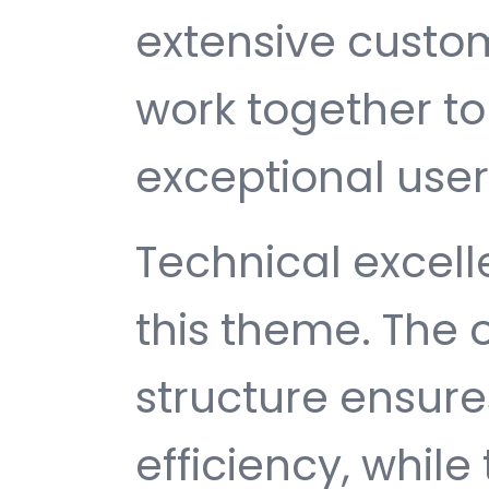
giriş
Betzula
Betzula
extensive custom
giriş
meybet
meybet
giriş
Atlasbet
Atlasbet
work together to
giriş
betnis
giriş
jokerbet
exceptional user
giriş
millibahis
giriş
jasminbet
giriş
pulibet
giriş
pulibet
Technical excelle
giriş
holiganbet
giriş
pusulabet
this theme. The
giriş
cratosroyalbet
giriş
dedebet
giriş
betplay
betplay
structure ensu
giriş
Festwin
giriş
jasminbet
efficiency, while
giriş
biabet
giriş
Grandpashabet