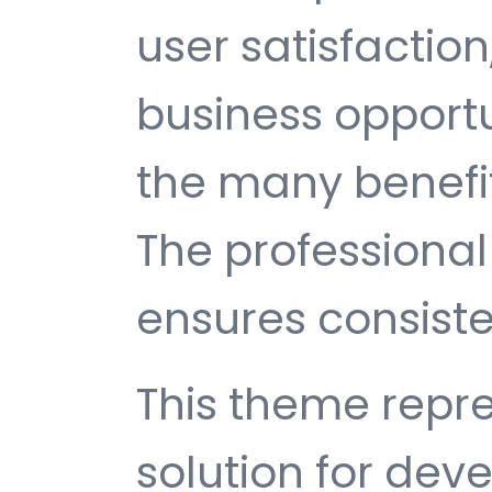
giriş
alobet
alobet
giriş
avrupabet
avrupabet
user satisfactio
giriş
restbet
giriş
Betbigo
Betbigo
business opport
giriş
Kalebet
Kalebet
giriş
Teosbet
Teosbet
the many benefit
giriş
Amgbahis
Amgbahis
giriş
Royalbet
Royalbet
giriş
Jokerbet
Jokerbet
The professiona
giriş
Vegabet
Vegabet
giriş
Betzula
Betzula
ensures consisten
giriş
Editörbet
Editörbet
giriş
romabet
giriş
norabahis
giriş
enbet
enbet
This theme repre
giriş
bahiscasino
bahiscasino
giriş
pokerklas
pokerklas
solution for de
giriş
betzula
betzula