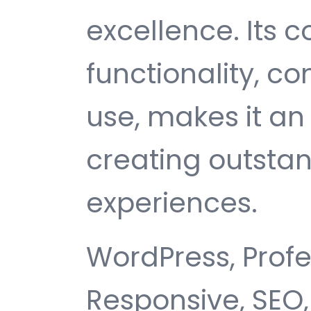
giriş
amgbahis
amgbahis
giriş
alobet
excellence. Its
giriş
restbet
restbet
giriş
norabahis
functionality, c
giriş
Kalebet
Kalebet
giriş
Netbahis
Netbahis
use, makes it an 
giriş
Teosbet
Teosbet
giriş
grandbetting
grandbetting
giriş
Amgbahis
Amgbahis
creating outsta
giriş
Romabet
Romabet
giriş
Teosbet
Teosbet
experiences.
giriş
Betplay
Betplay
giriş
Enjoybet
Enjoybet
giriş
Editorbet
Editorbet
giriş
Vegabet
Vegabet
WordPress, Profe
giriş
Sonbahis
Sonbahis
giriş
aresbet
aresbet
aresbet
Responsive, SEO,
giriş
aresbet