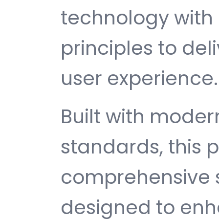
giriş
bahiscasino
bahiscasino
technology with 
giriş
romabet
romabet
giriş
norabahis
norabahis
principles to del
giriş
enbet
enbet
giriş
amgbahis
amgbahis
user experience.
giriş
pokerklas
pokerklas
giriş
betzula
betzula
giriş
bahiscasino
bahiscasino
giriş
avrupabet
avrupabet
Built with mode
giriş
alobet
alobet
giriş
restbet
restbet
standards, this p
giriş
Betbigo
Betbigo
giriş
Kalebet
Kalebet
giriş
Amgbahis
Amgbahis
comprehensive s
giriş
Royalbet
Royalbet
giriş
Teosbet
Teosbet
designed to enh
giriş
Jokerbet
Jokerbet
giriş
Vegabet
Vegabet