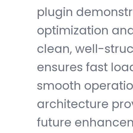
giriş
Betbigo
Betbigo
plugin demonstr
giriş
Kalebet
Kalebet
giriş
Teosbet
Teosbet
optimization and
giriş
Amgbahis
Amgbahis
giriş
Royalbet
Royalbet
clean, well-str
giriş
Jokerbet
Jokerbet
giriş
Zulabet
Zulabet
giriş
Matbet
Matbet
ensures fast loa
giriş
Pusulabet
Pusulabet
giriş
Meybet
Meybet
smooth operatio
giriş
romabet
romabet
giriş
norabahis
norabahis
giriş
enbet
enbet
architecture provi
giriş
bahiscasino
bahiscasino
giriş
pokerklas
future enhance
giriş
betzula
betzula
giriş
amgbahis