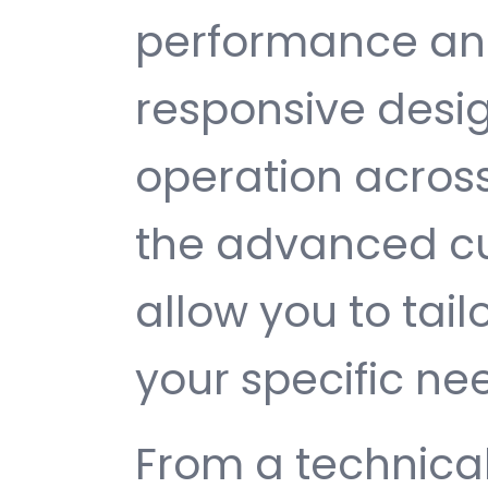
giriş
Betzula
Betzula
performance and
giriş
meybet
meybet
giriş
Atlasbet
Atlasbet
responsive desi
giriş
betnis
giriş
jokerbet
operation across
giriş
millibahis
giriş
jasminbet
giriş
pulibet
the advanced cu
giriş
pulibet
giriş
holiganbet
allow you to tail
giriş
pusulabet
giriş
cratosroyalbet
giriş
dedebet
your specific ne
giriş
betplay
betplay
giriş
Festwin
giriş
jasminbet
From a technical
giriş
biabet
giriş
Grandpashabet