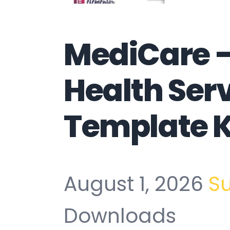
giriş
alobet
alobet
giriş
hiltonbet
hiltonbet
giriş
imajbet
imajbet
MediCare –
giriş
kulisbet
kulisbet
giriş
jokerbet
giriş
pulibet
Health Ser
giriş
pulibet
giriş
pusulabet
giriş
pusulabet
Template K
giriş
Cratosroyalbet
giriş
Cratosroyalbet
giriş
Grandpashabet
giriş
Grandpashabet
giriş
biabet
August 1, 2026
S
giriş
betplay
giriş
jasminbet
Downloads
giriş
Festwin
Festwin
giriş
Restbet
Restbet