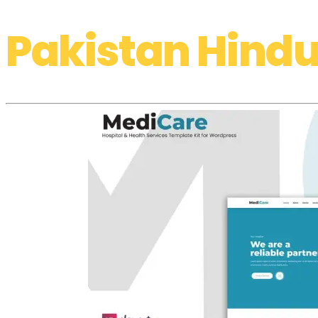
giriş
norabahis
norabahis
norabahis
giriş
Ultrabet
Ultrabet
Pakistan Hindu
giriş
Sonbahis
Sonbahis
giriş
Enjoybet
Enjoybet
giriş
Norabahis
Norabahis
giriş
Amgbahis
Amgbahis
giriş
Pokerklas
Pokerklas
giriş
Masterbetting
Masterbetting
giriş
Betgar
Betgar
giriş
Romabet
Romabet
giriş
Marsbahis
Marsbahis
giriş
Atmbahis
Atmbahis
giriş
Meritking
Meritking
giriş
betnis
giriş
efesbet
efesbet
giriş
marsbahis
giriş
holiganbet
holiganbet
giriş
maksibet
maksibet