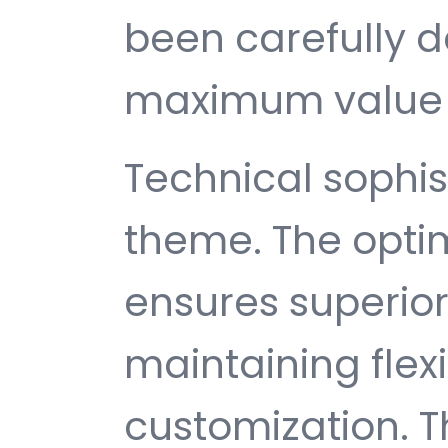
giriş
Betzula
Betzula
been carefully d
giriş
meybet
meybet
giriş
Atlasbet
Atlasbet
maximum value 
giriş
betnis
giriş
jokerbet
giriş
millibahis
Technical sophist
giriş
jasminbet
giriş
pulibet
giriş
pulibet
theme. The opti
giriş
holiganbet
giriş
pusulabet
ensures superio
giriş
cratosroyalbet
giriş
dedebet
giriş
betplay
betplay
maintaining flexib
giriş
Festwin
giriş
jasminbet
customization. T
giriş
biabet
giriş
Grandpashabet