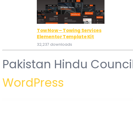
giriş
betzula
giriş
bahiscasino
giriş
avrupabet
avrupabet
giriş
alobet
alobet
Tow Now – Towing Services
giriş
restbet
restbet
Elementor Template Kit
giriş
http://mikefreemanministries.com/
32,237 downloads
giriş
https://tr.romabet-
sanal-
Pakistan Hindu Counci
orjinal1.vip/
https://plan-
reprise-
activite.com/
https://plan-
WordPress
reprise-
activite.com/
giriş
https://tr.betplay-
WordPress Hub
Freedom – Responsive One Page WordPress Theme
Freeio - Freelance Marketplace WordPress Theme
Freestyle – A WordPress Theme For Extreme Sports
Frenchbulls – Dog Breeder Elementor Template Kit
Fr
sanal-
orjinal.vip/
https://dentalcaremichalin.pl/
giriş
https://tr.editorbet-
sanal-