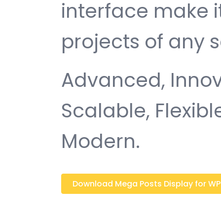
giriş
Atlasbet
Atlasbet
interface make i
giriş
Atlasbet
Atlasbet
giriş
romabet
romabet
projects of any s
giriş
norabahis
norabahis
giriş
enbet
enbet
giriş
amgbahis
amgbahis
Advanced, Innovat
giriş
pokerklas
pokerklas
giriş
betzula
betzula
giriş
bahiscasino
bahiscasino
Scalable, Flexible
giriş
avrupabet
avrupabet
giriş
alobet
alobet
Modern.
giriş
restbet
restbet
giriş
Kalebet
Kalebet
giriş
Betbigo
Betbigo
giriş
Teosbet
Teosbet
Download Mega Posts Display for WPBa
giriş
Amgbahis
Amgbahis
giriş
Royalbet
Royalbet
giriş
Jokerbet
Jokerbet