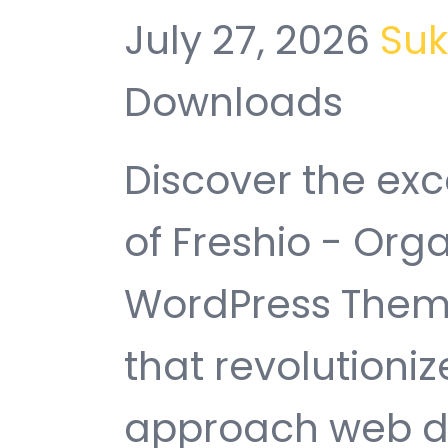
giriş
Amgbahis
Amgbahis
July 27, 2026
Su
giriş
Romabet
Romabet
giriş
Grandpashabet
Grandpashabet
Downloads
giriş
Marsbahis
Marsbahis
giriş
pulibet
giriş
pulibet
Discover the exc
giriş
pusulabet
giriş
pusulabet
giriş
Cratosroyalbet
of Freshio - Org
giriş
Cratosroyalbet
giriş
Grandpashabet
Grandpashabet
WordPress Them
giriş
Grandpashabet
giriş
biabet
giriş
betplay
that revolutioni
giriş
jasminbet
giriş
dedebet
approach web d
giriş
https://kaystudio.net
https://kaystudio.net
giriş
holiganbet
holiganbet