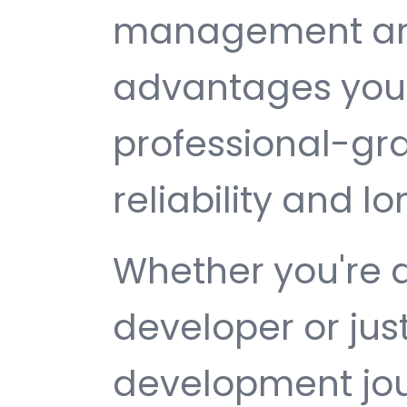
giriş
amgbahis
amgbahis
management are 
giriş
alobet
giriş
restbet
restbet
giriş
norabahis
advantages you 
giriş
Kalebet
Kalebet
giriş
Netbahis
Netbahis
professional-gr
giriş
Teosbet
Teosbet
giriş
grandbetting
grandbetting
giriş
Amgbahis
Amgbahis
reliability and 
giriş
Romabet
Romabet
giriş
Teosbet
Teosbet
giriş
Betplay
Betplay
Whether you're 
giriş
Enjoybet
Enjoybet
giriş
Editorbet
Editorbet
developer or jus
giriş
Vegabet
Vegabet
giriş
Sonbahis
Sonbahis
giriş
aresbet
aresbet
aresbet
development jou
giriş
aresbet