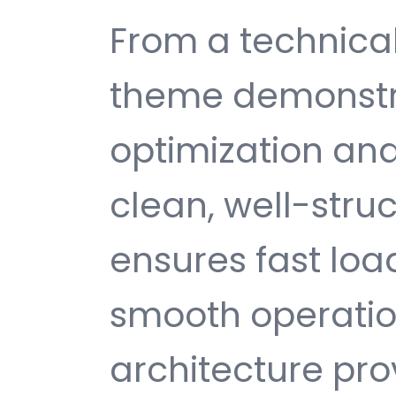
giriş
Betbigo
Betbigo
From a technical
giriş
Kalebet
Kalebet
giriş
Teosbet
Teosbet
theme demonstr
giriş
Amgbahis
Amgbahis
giriş
Royalbet
Royalbet
giriş
Jokerbet
Jokerbet
optimization and
giriş
Zulabet
Zulabet
giriş
Matbet
Matbet
clean, well-str
giriş
Pusulabet
Pusulabet
giriş
Meybet
Meybet
giriş
romabet
romabet
ensures fast loa
giriş
norabahis
norabahis
giriş
enbet
enbet
smooth operatio
giriş
bahiscasino
bahiscasino
giriş
pokerklas
giriş
betzula
betzula
architecture provi
giriş
amgbahis