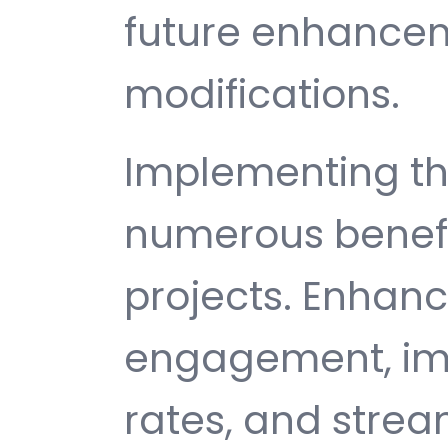
giriş
alobet
alobet
future enhance
giriş
avrupabet
avrupabet
giriş
restbet
giriş
Betbigo
Betbigo
modifications.
giriş
Kalebet
Kalebet
giriş
Teosbet
Teosbet
giriş
Amgbahis
Amgbahis
Implementing th
giriş
Royalbet
Royalbet
giriş
Jokerbet
Jokerbet
numerous benefi
giriş
Vegabet
Vegabet
giriş
Betzula
Betzula
giriş
Editörbet
Editörbet
projects. Enhan
giriş
romabet
giriş
norabahis
engagement, im
giriş
enbet
enbet
giriş
bahiscasino
bahiscasino
giriş
pokerklas
pokerklas
rates, and strea
giriş
betzula
betzula