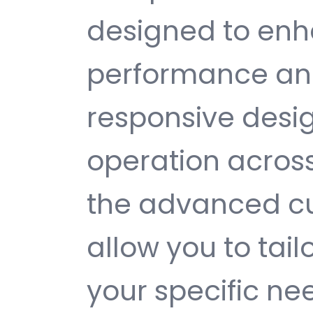
giriş
Betzula
Betzula
designed to enh
giriş
meybet
meybet
giriş
Atlasbet
Atlasbet
performance and
giriş
betnis
giriş
jokerbet
giriş
millibahis
responsive desi
giriş
jasminbet
giriş
pulibet
operation across
giriş
pulibet
giriş
holiganbet
giriş
pusulabet
the advanced cu
giriş
cratosroyalbet
giriş
dedebet
allow you to tail
giriş
betplay
betplay
giriş
Festwin
giriş
jasminbet
your specific ne
giriş
biabet
giriş
Grandpashabet