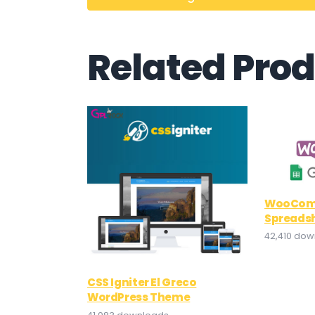
giriş
Vegabet
Vegabet
giriş
Betzula
Betzula
giriş
Meybet
Meybet
Related Pro
giriş
Kalebet
Kalebet
giriş
Betbigo
Betbigo
giriş
Teosbet
Teosbet
giriş
Vegabet
Vegabet
giriş
Restbet
Restbet
giriş
Betplay
Betplay
giriş
Efesbet
Efesbet
WooCom
giriş
Enjoybet
Spreads
giriş
romabet
romabet
42,410 do
giriş
norabahis
norabahis
giriş
enbet
enbet
CSS Igniter El Greco
giriş
pulibet
WordPress Theme
giriş
pokerklas
pokerklas