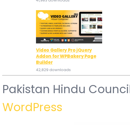
41,983 downloads
giriş
betzula
giriş
bahiscasino
giriş
avrupabet
avrupabet
giriş
alobet
alobet
giriş
restbet
restbet
giriş
http://mikefreemanministries.com/
giriş
https://tr.romabet-
Video Gallery Pro jQuery
sanal-
Addon for WPBakery Page
orjinal1.vip/
https://plan-
Builder
reprise-
42,829 downloads
activite.com/
https://plan-
reprise-
Pakistan Hindu Counci
activite.com/
giriş
https://tr.betplay-
WordPress
sanal-
orjinal.vip/
https://dentalcaremichalin.pl/
giriş
https://tr.editorbet-
sanal-
WordPress Hub
PHP Live Support Chat
PHP Social Stream
Physio – Physical Therapy & Physiotherapy WP Theme
Physiofy – Physiotherapy and Chiropractic WordPress Theme