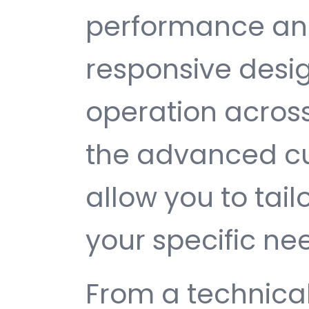
giriş
Betzula
Betzula
performance and
giriş
meybet
meybet
giriş
Atlasbet
Atlasbet
responsive desi
giriş
betnis
giriş
jokerbet
operation across
giriş
millibahis
giriş
jasminbet
giriş
pulibet
the advanced cu
giriş
pulibet
giriş
holiganbet
allow you to tail
giriş
pusulabet
giriş
cratosroyalbet
giriş
dedebet
your specific ne
giriş
betplay
betplay
giriş
Festwin
giriş
jasminbet
From a technical
giriş
biabet
giriş
Grandpashabet