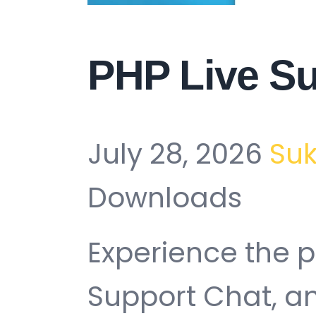
giriş
alobet
alobet
giriş
hiltonbet
hiltonbet
giriş
imajbet
imajbet
PHP Live Su
giriş
kulisbet
kulisbet
giriş
jokerbet
giriş
pulibet
giriş
pulibet
giriş
pusulabet
July 28, 2026
Su
giriş
pusulabet
giriş
Cratosroyalbet
Downloads
giriş
Cratosroyalbet
giriş
Grandpashabet
giriş
Grandpashabet
giriş
biabet
Experience the p
giriş
betplay
giriş
jasminbet
Support Chat, a
giriş
Festwin
Festwin
giriş
Restbet
Restbet