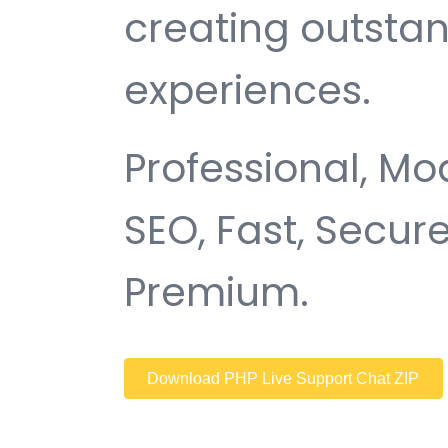
giriş
amgbahis
amgbahis
creating outsta
giriş
alobet
giriş
restbet
restbet
experiences.
giriş
norabahis
giriş
Kalebet
Kalebet
giriş
Netbahis
Netbahis
Professional, Mo
giriş
Teosbet
Teosbet
giriş
grandbetting
grandbetting
giriş
Amgbahis
Amgbahis
SEO, Fast, Secur
giriş
Romabet
Romabet
giriş
Teosbet
Teosbet
Premium.
giriş
Betplay
Betplay
giriş
Enjoybet
Enjoybet
giriş
Editorbet
Editorbet
giriş
Vegabet
Vegabet
giriş
Sonbahis
Sonbahis
Download PHP Live Support Chat ZIP
giriş
aresbet
aresbet
aresbet
giriş
aresbet