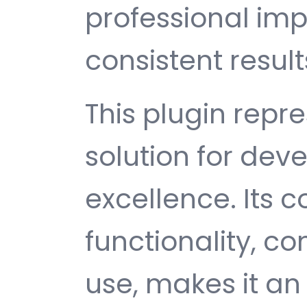
giriş
alobet
alobet
professional im
giriş
avrupabet
avrupabet
giriş
restbet
consistent result
giriş
Betbigo
Betbigo
giriş
Kalebet
Kalebet
giriş
Teosbet
Teosbet
This plugin repr
giriş
Amgbahis
Amgbahis
giriş
Royalbet
Royalbet
giriş
Jokerbet
Jokerbet
solution for de
giriş
Vegabet
Vegabet
giriş
Betzula
Betzula
excellence. Its
giriş
Editörbet
Editörbet
giriş
romabet
giriş
norabahis
functionality, c
giriş
enbet
enbet
giriş
bahiscasino
bahiscasino
use, makes it an 
giriş
pokerklas
pokerklas
giriş
betzula
betzula