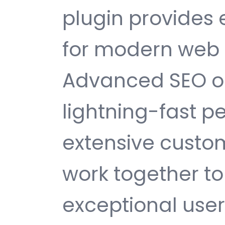
giriş
bahiscasino
bahiscasino
plugin provides
giriş
romabet
romabet
giriş
norabahis
norabahis
for modern web
giriş
enbet
enbet
giriş
amgbahis
amgbahis
Advanced SEO op
giriş
pokerklas
pokerklas
giriş
betzula
betzula
giriş
bahiscasino
bahiscasino
lightning-fast 
giriş
avrupabet
avrupabet
giriş
alobet
alobet
extensive custom
giriş
restbet
restbet
giriş
Betbigo
Betbigo
giriş
Kalebet
Kalebet
work together to
giriş
Amgbahis
Amgbahis
giriş
Royalbet
Royalbet
exceptional user
giriş
Teosbet
Teosbet
giriş
Jokerbet
Jokerbet
giriş
Vegabet
Vegabet