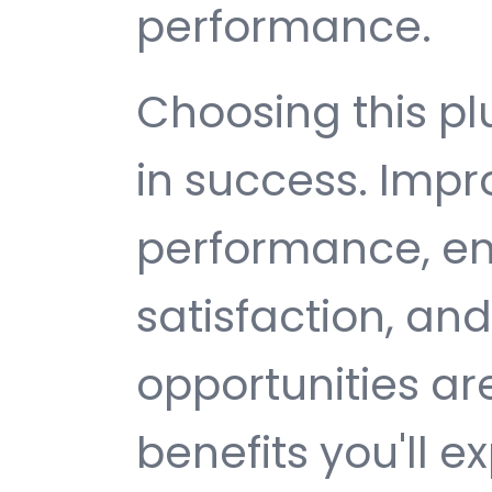
performance.
giriş
Betbigo
Betbigo
giriş
Kalebet
Kalebet
giriş
Teosbet
Teosbet
Choosing this p
giriş
Amgbahis
Amgbahis
giriş
Royalbet
Royalbet
in success. Imp
giriş
Jokerbet
Jokerbet
giriş
Zulabet
Zulabet
giriş
Matbet
Matbet
performance, e
giriş
Pusulabet
Pusulabet
giriş
Meybet
Meybet
satisfaction, an
giriş
romabet
romabet
giriş
norabahis
norabahis
giriş
enbet
enbet
opportunities a
giriş
bahiscasino
bahiscasino
giriş
pokerklas
benefits you'll e
giriş
betzula
betzula
giriş
amgbahis