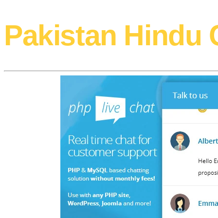
giriş
norabahis
norabahis
norabahis
giriş
Ultrabet
Ultrabet
Pakistan Hindu 
giriş
Sonbahis
Sonbahis
giriş
Enjoybet
Enjoybet
giriş
Norabahis
Norabahis
giriş
Amgbahis
Amgbahis
giriş
Pokerklas
Pokerklas
giriş
Masterbetting
Masterbetting
giriş
Betgar
Betgar
giriş
Romabet
Romabet
giriş
Marsbahis
Marsbahis
giriş
Atmbahis
Atmbahis
giriş
Meritking
Meritking
giriş
betnis
giriş
efesbet
efesbet
giriş
marsbahis
giriş
holiganbet
holiganbet
giriş
maksibet
maksibet