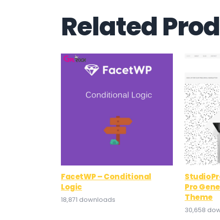
giriş
Atlasbet
Atlasbet
Related Pro
giriş
Atlasbet
Atlasbet
giriş
romabet
romabet
giriş
norabahis
norabahis
giriş
enbet
enbet
giriş
amgbahis
amgbahis
giriş
pokerklas
pokerklas
giriş
betzula
betzula
giriş
bahiscasino
bahiscasino
giriş
avrupabet
avrupabet
giriş
alobet
alobet
giriş
restbet
restbet
giriş
Kalebet
Kalebet
giriş
Betbigo
Betbigo
giriş
Teosbet
Teosbet
FacetWP – Conditional
StudioPr
giriş
Amgbahis
Amgbahis
Logic
Pro Gene
Theme
giriş
Royalbet
Royalbet
18,871 downloads
giriş
Jokerbet
Jokerbet
30,658 do