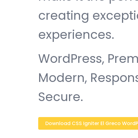
giriş
amgbahis
amgbahis
giriş
alobet
creating except
giriş
restbet
restbet
giriş
norabahis
experiences.
giriş
Kalebet
Kalebet
giriş
Netbahis
Netbahis
giriş
Teosbet
Teosbet
WordPress, Premi
giriş
grandbetting
grandbetting
giriş
Amgbahis
Amgbahis
giriş
Romabet
Romabet
Modern, Responsi
giriş
Teosbet
Teosbet
giriş
Betplay
Betplay
Secure.
giriş
Enjoybet
Enjoybet
giriş
Editorbet
Editorbet
giriş
Vegabet
Vegabet
giriş
Sonbahis
Sonbahis
Download CSS Igniter El Greco WordPr
giriş
aresbet
aresbet
aresbet
giriş
aresbet