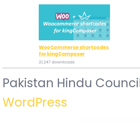
giriş
Vegabet
Vegabet
giriş
Betzula
Betzula
giriş
Meybet
Meybet
giriş
Kalebet
Kalebet
giriş
Betbigo
Betbigo
giriş
Teosbet
Teosbet
WooCommerce shortcodes
giriş
Vegabet
for kingComposer
Vegabet
21,247 downloads
giriş
Restbet
Restbet
Pakistan Hindu Counci
giriş
Betplay
Betplay
giriş
Efesbet
Efesbet
giriş
Enjoybet
WordPress
giriş
romabet
romabet
giriş
norabahis
norabahis
giriş
enbet
enbet
WordPress Hub
Soliloquy CSS Addon
Soliloquy Defaults Addon
Soliloquy Dynamic Addon
Soliloq
giriş
pulibet
giriş
pokerklas
pokerklas