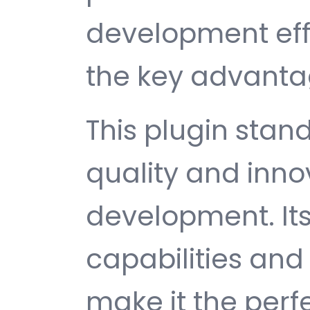
giriş
alobet
alobet
giriş
avrupabet
avrupabet
development ef
giriş
restbet
giriş
Betbigo
Betbigo
the key advantag
giriş
Kalebet
Kalebet
giriş
Teosbet
Teosbet
giriş
Amgbahis
Amgbahis
This plugin stan
giriş
Royalbet
Royalbet
giriş
Jokerbet
Jokerbet
giriş
Vegabet
Vegabet
quality and inno
giriş
Betzula
Betzula
giriş
Editörbet
Editörbet
development. It
giriş
romabet
giriş
norabahis
giriş
enbet
enbet
capabilities and
giriş
bahiscasino
bahiscasino
giriş
pokerklas
pokerklas
make it the perf
giriş
betzula
betzula