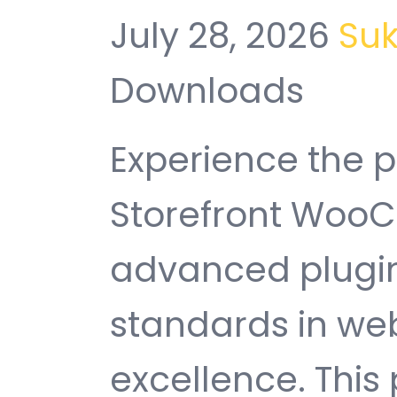
giriş
Amgbahis
Amgbahis
July 28, 2026
Su
giriş
Romabet
Romabet
giriş
Grandpashabet
Grandpashabet
Downloads
giriş
Marsbahis
Marsbahis
giriş
pulibet
giriş
pulibet
Experience the p
giriş
pusulabet
giriş
pusulabet
giriş
Cratosroyalbet
Storefront Woo
giriş
Cratosroyalbet
giriş
Grandpashabet
Grandpashabet
advanced plugin
giriş
Grandpashabet
giriş
biabet
giriş
betplay
standards in w
giriş
jasminbet
giriş
dedebet
excellence. This
giriş
https://kaystudio.net
https://kaystudio.net
giriş
holiganbet
holiganbet