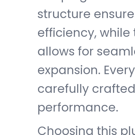
giriş
Betbigo
Betbigo
structure ensu
giriş
Kalebet
Kalebet
giriş
Teosbet
Teosbet
efficiency, while
giriş
Amgbahis
Amgbahis
giriş
Royalbet
Royalbet
giriş
Jokerbet
Jokerbet
allows for seam
giriş
Zulabet
Zulabet
giriş
Matbet
Matbet
expansion. Ever
giriş
Pusulabet
Pusulabet
giriş
Meybet
Meybet
giriş
romabet
romabet
carefully crafted
giriş
norabahis
norabahis
giriş
enbet
enbet
performance.
giriş
bahiscasino
bahiscasino
giriş
pokerklas
giriş
betzula
betzula
Choosing this p
giriş
amgbahis