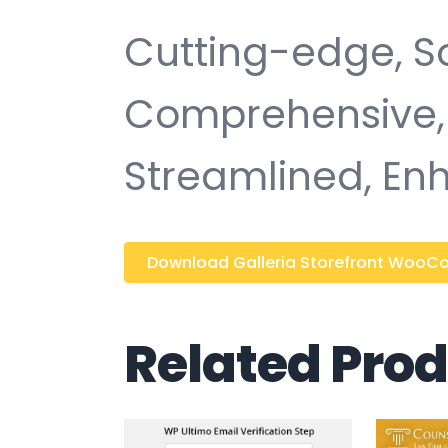
giriş
Atlasbet
Atlasbet
giriş
Atlasbet
Atlasbet
Cutting-edge, So
giriş
romabet
romabet
giriş
norabahis
norabahis
Comprehensive, I
giriş
enbet
enbet
giriş
amgbahis
amgbahis
giriş
pokerklas
pokerklas
Streamlined, Enh
giriş
betzula
betzula
giriş
bahiscasino
bahiscasino
giriş
avrupabet
avrupabet
giriş
alobet
alobet
Download Galleria Storefront WooCo
giriş
restbet
restbet
giriş
Kalebet
Kalebet
giriş
Betbigo
Betbigo
Related Pro
giriş
Teosbet
Teosbet
giriş
Amgbahis
Amgbahis
giriş
Royalbet
Royalbet
giriş
Jokerbet
Jokerbet