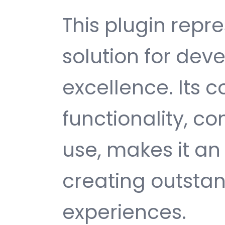
giriş
amgbahis
amgbahis
giriş
alobet
This plugin repr
giriş
restbet
restbet
giriş
norabahis
solution for de
giriş
Kalebet
Kalebet
giriş
Netbahis
Netbahis
giriş
Teosbet
Teosbet
excellence. Its
giriş
grandbetting
grandbetting
giriş
Amgbahis
Amgbahis
functionality, c
giriş
Romabet
Romabet
giriş
Teosbet
Teosbet
giriş
Betplay
Betplay
use, makes it an 
giriş
Enjoybet
Enjoybet
giriş
Editorbet
Editorbet
creating outsta
giriş
Vegabet
Vegabet
giriş
Sonbahis
Sonbahis
giriş
aresbet
aresbet
aresbet
experiences.
giriş
aresbet