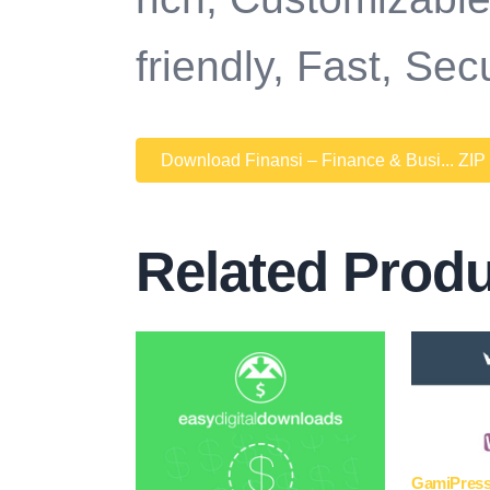
giriş
amgbahis
amgbahis
giriş
alobet
friendly, Fast, Sec
giriş
restbet
restbet
giriş
norabahis
giriş
Kalebet
Kalebet
giriş
Netbahis
Netbahis
Download Finansi – Finance & Busi... ZIP
giriş
Teosbet
Teosbet
giriş
grandbetting
grandbetting
giriş
Amgbahis
Amgbahis
giriş
Romabet
Romabet
Related Prod
giriş
Teosbet
Teosbet
giriş
Betplay
Betplay
giriş
Enjoybet
Enjoybet
giriş
Editorbet
Editorbet
giriş
Vegabet
Vegabet
giriş
Sonbahis
Sonbahis
giriş
aresbet
aresbet
aresbet
giriş
aresbet
GamiPres