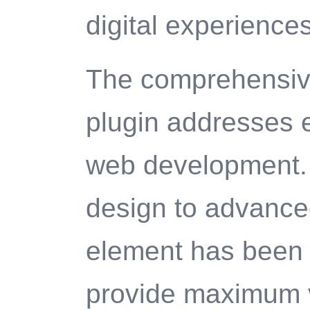
giriş
bahiscasino
bahiscasino
digital experiences
giriş
romabet
romabet
giriş
norabahis
norabahis
giriş
enbet
enbet
The comprehensive 
giriş
amgbahis
amgbahis
giriş
pokerklas
pokerklas
plugin addresses 
giriş
betzula
betzula
giriş
bahiscasino
bahiscasino
giriş
avrupabet
avrupabet
web development.
giriş
alobet
alobet
giriş
restbet
restbet
design to advanced
giriş
Betbigo
Betbigo
giriş
Kalebet
Kalebet
giriş
Amgbahis
Amgbahis
element has been 
giriş
Royalbet
Royalbet
giriş
Teosbet
Teosbet
provide maximum 
giriş
Jokerbet
Jokerbet
giriş
Vegabet
Vegabet