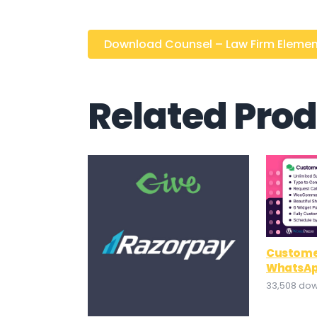
giriş
Atlasbet
Atlasbet
giriş
Atlasbet
Atlasbet
giriş
romabet
romabet
Download Counsel – Law Firm Elemento
giriş
norabahis
norabahis
giriş
enbet
enbet
giriş
amgbahis
amgbahis
Related Pro
giriş
pokerklas
pokerklas
giriş
betzula
betzula
giriş
bahiscasino
bahiscasino
giriş
avrupabet
avrupabet
giriş
alobet
alobet
giriş
restbet
restbet
giriş
Kalebet
Kalebet
giriş
Betbigo
Betbigo
giriş
Teosbet
Teosbet
Customer
WhatsA
giriş
Amgbahis
Amgbahis
giriş
Royalbet
Royalbet
33,508 do
giriş
Jokerbet
Jokerbet