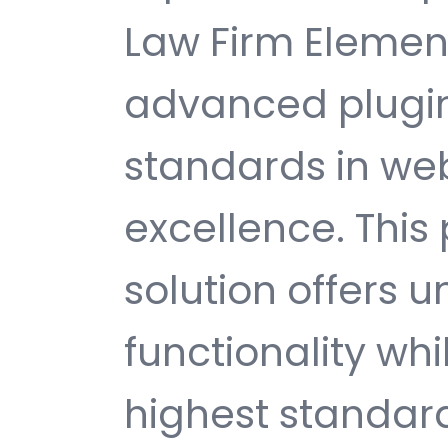
giriş
Amgbahis
Amgbahis
Law Firm Element
giriş
Romabet
Romabet
giriş
Grandpashabet
Grandpashabet
advanced plugin
giriş
Marsbahis
Marsbahis
giriş
pulibet
giriş
pulibet
standards in w
giriş
pusulabet
giriş
pusulabet
excellence. This
giriş
Cratosroyalbet
giriş
Cratosroyalbet
giriş
Grandpashabet
Grandpashabet
solution offers
giriş
Grandpashabet
giriş
biabet
functionality wh
giriş
betplay
giriş
jasminbet
giriş
dedebet
highest standard
giriş
https://kaystudio.net
https://kaystudio.net
giriş
holiganbet
holiganbet