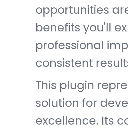
giriş
alobet
alobet
opportunities a
giriş
avrupabet
avrupabet
giriş
restbet
giriş
Betbigo
Betbigo
benefits you'll e
giriş
Kalebet
Kalebet
giriş
Teosbet
Teosbet
professional im
giriş
Amgbahis
Amgbahis
giriş
Royalbet
Royalbet
giriş
Jokerbet
Jokerbet
consistent result
giriş
Vegabet
Vegabet
giriş
Betzula
Betzula
giriş
Editörbet
Editörbet
This plugin repr
giriş
romabet
giriş
norabahis
solution for de
giriş
enbet
enbet
giriş
bahiscasino
bahiscasino
giriş
pokerklas
pokerklas
excellence. Its
giriş
betzula
betzula