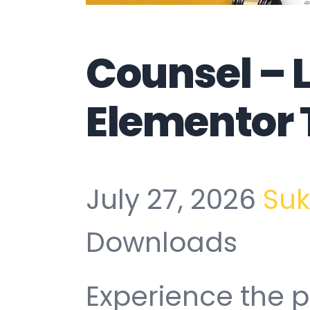
giriş
alobet
alobet
giriş
hiltonbet
hiltonbet
giriş
imajbet
imajbet
Counsel – 
giriş
kulisbet
kulisbet
giriş
jokerbet
giriş
pulibet
Elementor 
giriş
pulibet
giriş
pusulabet
giriş
pusulabet
giriş
Cratosroyalbet
giriş
Cratosroyalbet
July 27, 2026
Su
giriş
Grandpashabet
giriş
Grandpashabet
Downloads
giriş
biabet
giriş
betplay
giriş
jasminbet
Experience the 
giriş
Festwin
Festwin
giriş
Restbet
Restbet