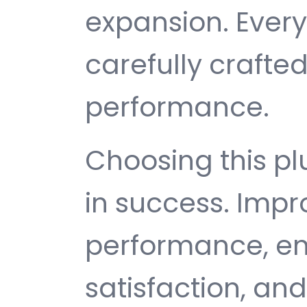
expansion. Ever
giriş
Betbigo
Betbigo
giriş
Kalebet
Kalebet
giriş
Teosbet
Teosbet
carefully crafted
giriş
Amgbahis
Amgbahis
giriş
Royalbet
Royalbet
performance.
giriş
Jokerbet
Jokerbet
giriş
Zulabet
Zulabet
giriş
Matbet
Matbet
Choosing this p
giriş
Pusulabet
Pusulabet
giriş
Meybet
Meybet
giriş
romabet
romabet
in success. Imp
giriş
norabahis
norabahis
giriş
enbet
enbet
performance, e
giriş
bahiscasino
bahiscasino
giriş
pokerklas
giriş
betzula
betzula
satisfaction, an
giriş
amgbahis