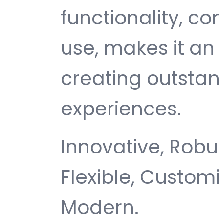
giriş
amgbahis
amgbahis
functionality, c
giriş
alobet
giriş
restbet
restbet
giriş
norabahis
use, makes it an 
giriş
Kalebet
Kalebet
giriş
Netbahis
Netbahis
creating outsta
giriş
Teosbet
Teosbet
giriş
grandbetting
grandbetting
giriş
Amgbahis
Amgbahis
experiences.
giriş
Romabet
Romabet
giriş
Teosbet
Teosbet
giriş
Betplay
Betplay
Innovative, Robus
giriş
Enjoybet
Enjoybet
giriş
Editorbet
Editorbet
Flexible, Customi
giriş
Vegabet
Vegabet
giriş
Sonbahis
Sonbahis
giriş
aresbet
aresbet
aresbet
Modern.
giriş
aresbet