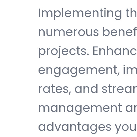
giriş
alobet
alobet
giriş
avrupabet
avrupabet
Implementing thi
giriş
restbet
giriş
Betbigo
Betbigo
numerous benefi
giriş
Kalebet
Kalebet
giriş
Teosbet
Teosbet
projects. Enhan
giriş
Amgbahis
Amgbahis
giriş
Royalbet
Royalbet
giriş
Jokerbet
Jokerbet
engagement, im
giriş
Vegabet
Vegabet
giriş
Betzula
Betzula
rates, and strea
giriş
Editörbet
Editörbet
giriş
romabet
giriş
norabahis
management are 
giriş
enbet
enbet
giriş
bahiscasino
bahiscasino
advantages you 
giriş
pokerklas
pokerklas
giriş
betzula
betzula