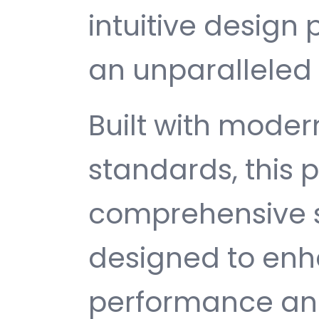
giriş
bahiscasino
bahiscasino
intuitive design 
giriş
romabet
romabet
giriş
norabahis
norabahis
an unparalleled 
giriş
enbet
enbet
giriş
amgbahis
amgbahis
giriş
pokerklas
pokerklas
Built with mode
giriş
betzula
betzula
giriş
bahiscasino
bahiscasino
giriş
avrupabet
avrupabet
standards, this p
giriş
alobet
alobet
giriş
restbet
restbet
comprehensive s
giriş
Betbigo
Betbigo
giriş
Kalebet
Kalebet
giriş
Amgbahis
Amgbahis
designed to enh
giriş
Royalbet
Royalbet
giriş
Teosbet
Teosbet
performance and
giriş
Jokerbet
Jokerbet
giriş
Vegabet
Vegabet