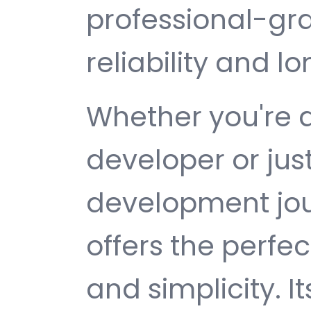
giriş
amgbahis
amgbahis
professional-gr
giriş
alobet
giriş
restbet
restbet
reliability and 
giriş
norabahis
giriş
Kalebet
Kalebet
giriş
Netbahis
Netbahis
Whether you're 
giriş
Teosbet
Teosbet
giriş
grandbetting
grandbetting
giriş
Amgbahis
Amgbahis
developer or jus
giriş
Romabet
Romabet
giriş
Teosbet
Teosbet
development jour
giriş
Betplay
Betplay
giriş
Enjoybet
Enjoybet
giriş
Editorbet
Editorbet
offers the perfe
giriş
Vegabet
Vegabet
giriş
Sonbahis
Sonbahis
and simplicity. 
giriş
aresbet
aresbet
aresbet
giriş
aresbet