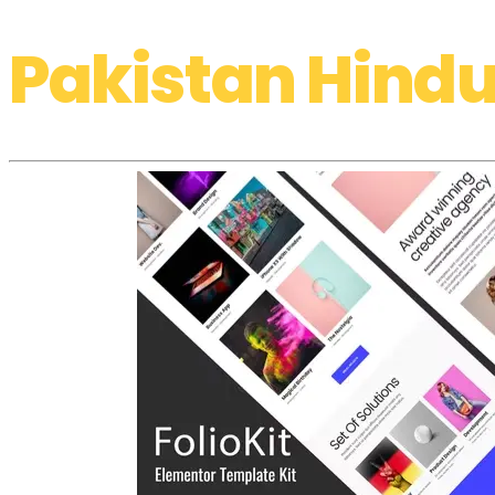
giriş
norabahis
norabahis
norabahis
giriş
Ultrabet
Ultrabet
Pakistan Hindu
giriş
Sonbahis
Sonbahis
giriş
Enjoybet
Enjoybet
giriş
Norabahis
Norabahis
giriş
Amgbahis
Amgbahis
giriş
Pokerklas
Pokerklas
giriş
Masterbetting
Masterbetting
giriş
Betgar
Betgar
giriş
Romabet
Romabet
giriş
Marsbahis
Marsbahis
giriş
Atmbahis
Atmbahis
giriş
Meritking
Meritking
giriş
betnis
giriş
efesbet
efesbet
giriş
marsbahis
giriş
holiganbet
holiganbet
giriş
maksibet
maksibet