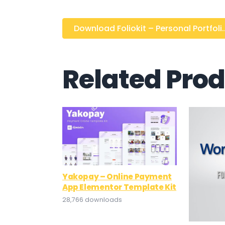
giriş
Vegabet
Vegabet
giriş
Betzula
Betzula
Download Foliokit – Personal Portfoli..
giriş
Meybet
Meybet
giriş
Kalebet
Kalebet
giriş
Betbigo
Betbigo
giriş
Teosbet
Teosbet
Related Pro
giriş
Vegabet
Vegabet
giriş
Restbet
Restbet
giriş
Betplay
Betplay
giriş
Efesbet
Efesbet
giriş
Enjoybet
giriş
romabet
romabet
Yakopay – Online Payment
giriş
norabahis
norabahis
App Elementor Template Kit
giriş
enbet
enbet
28,766 downloads
giriş
pulibet
giriş
pokerklas
pokerklas