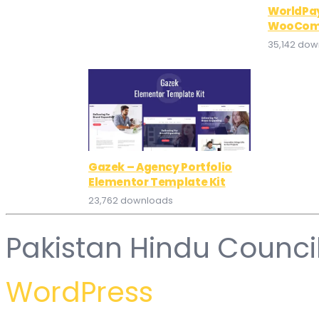
giriş
betzula
WorldPa
giriş
bahiscasino
WooCom
giriş
avrupabet
avrupabet
35,142 do
giriş
alobet
alobet
giriş
restbet
restbet
giriş
http://mikefreemanministries.com/
giriş
https://tr.romabet-
sanal-
orjinal1.vip/
https://plan-
reprise-
Gazek – Agency Portfolio
Elementor Template Kit
activite.com/
https://plan-
reprise-
23,762 downloads
activite.com/
Pakistan Hindu Counci
giriş
https://tr.betplay-
sanal-
orjinal.vip/
https://dentalcaremichalin.pl/
WordPress
giriş
https://tr.editorbet-
sanal-