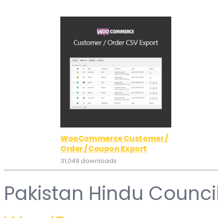
giriş
Vegabet
Vegabet
giriş
Betzula
Betzula
giriş
Meybet
Meybet
giriş
Kalebet
Kalebet
giriş
Betbigo
Betbigo
giriş
Teosbet
Teosbet
giriş
Vegabet
Vegabet
giriş
Restbet
Restbet
giriş
Betplay
Betplay
giriş
Efesbet
Efesbet
WooCommerce Customer /
Order / Coupon Export
giriş
Enjoybet
giriş
romabet
romabet
31,049 downloads
giriş
norabahis
norabahis
giriş
enbet
enbet
Pakistan Hindu Counci
giriş
pulibet
giriş
pokerklas
pokerklas