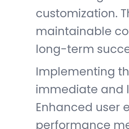
giriş
Betbigo
Betbigo
customization. T
giriş
Kalebet
Kalebet
giriş
Teosbet
Teosbet
maintainable c
giriş
Amgbahis
Amgbahis
giriş
Royalbet
Royalbet
giriş
Jokerbet
Jokerbet
long-term succe
giriş
Zulabet
Zulabet
giriş
Matbet
Matbet
giriş
Pusulabet
Pusulabet
Implementing thi
giriş
Meybet
Meybet
giriş
romabet
romabet
immediate and l
giriş
norabahis
norabahis
giriş
enbet
enbet
giriş
bahiscasino
bahiscasino
Enhanced user e
giriş
pokerklas
giriş
betzula
betzula
performance met
giriş
amgbahis