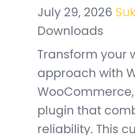
giriş
Amgbahis
Amgbahis
July 29, 2026
Su
giriş
Romabet
Romabet
giriş
Grandpashabet
Grandpashabet
Downloads
giriş
Marsbahis
Marsbahis
giriş
pulibet
giriş
pulibet
Transform your
giriş
pusulabet
giriş
pusulabet
giriş
Cratosroyalbet
approach with W
giriş
Cratosroyalbet
giriş
Grandpashabet
Grandpashabet
WooCommerce, a
giriş
Grandpashabet
giriş
biabet
giriş
betplay
plugin that comb
giriş
jasminbet
giriş
dedebet
reliability. This
giriş
https://kaystudio.net
https://kaystudio.net
giriş
holiganbet
holiganbet