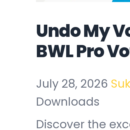
giriş
alobet
alobet
giriş
hiltonbet
hiltonbet
giriş
imajbet
imajbet
Undo My Vo
giriş
kulisbet
kulisbet
giriş
jokerbet
giriş
pulibet
BWL Pro V
giriş
pulibet
giriş
pusulabet
giriş
pusulabet
giriş
Cratosroyalbet
giriş
Cratosroyalbet
July 28, 2026
Su
giriş
Grandpashabet
giriş
Grandpashabet
Downloads
giriş
biabet
giriş
betplay
giriş
jasminbet
Discover the exc
giriş
Festwin
Festwin
giriş
Restbet
Restbet