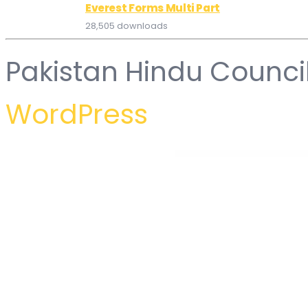
giriş
betzula
Everest Forms Multi Part
giriş
bahiscasino
28,505 downloads
giriş
avrupabet
avrupabet
giriş
alobet
alobet
Pakistan Hindu Counci
giriş
restbet
restbet
giriş
http://mikefreemanministries.com/
WordPress
giriş
https://tr.romabet-
sanal-
orjinal1.vip/
https://plan-
reprise-
WordPress Hub
WooCommerce Lottery - WordPress Competitions and Lotteries, Lottery for WooCommerce
WooCommerce Lottery – WordPress Competitions and Lotteries, Lottery for WooCommerce
WooCommerce Magnifier – Image Panning with 
activite.com/
https://plan-
reprise-
activite.com/
giriş
https://tr.betplay-
sanal-
orjinal.vip/
https://dentalcaremichalin.pl/
giriş
https://tr.editorbet-
sanal-