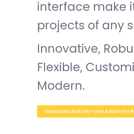
giriş
Atlasbet
Atlasbet
interface make i
giriş
Atlasbet
Atlasbet
giriş
romabet
romabet
projects of any s
giriş
norabahis
norabahis
giriş
enbet
enbet
giriş
amgbahis
amgbahis
Innovative, Robus
giriş
pokerklas
pokerklas
giriş
betzula
betzula
giriş
bahiscasino
bahiscasino
Flexible, Customi
giriş
avrupabet
avrupabet
giriş
alobet
alobet
Modern.
giriş
restbet
restbet
giriş
Kalebet
Kalebet
giriş
Betbigo
Betbigo
giriş
Teosbet
Teosbet
Download Undo My Vote Addon For BWL
giriş
Amgbahis
Amgbahis
giriş
Royalbet
Royalbet
giriş
Jokerbet
Jokerbet