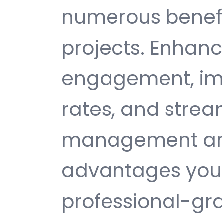
giriş
alobet
alobet
numerous benefi
giriş
avrupabet
avrupabet
giriş
restbet
giriş
Betbigo
Betbigo
projects. Enhan
giriş
Kalebet
Kalebet
giriş
Teosbet
Teosbet
engagement, im
giriş
Amgbahis
Amgbahis
giriş
Royalbet
Royalbet
giriş
Jokerbet
Jokerbet
rates, and strea
giriş
Vegabet
Vegabet
giriş
Betzula
Betzula
management are 
giriş
Editörbet
Editörbet
giriş
romabet
giriş
norabahis
advantages you 
giriş
enbet
enbet
giriş
bahiscasino
bahiscasino
professional-gr
giriş
pokerklas
pokerklas
giriş
betzula
betzula