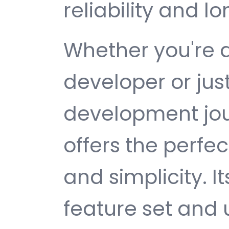
giriş
amgbahis
amgbahis
reliability and 
giriş
alobet
giriş
restbet
restbet
giriş
norabahis
Whether you're 
giriş
Kalebet
Kalebet
giriş
Netbahis
Netbahis
developer or jus
giriş
Teosbet
Teosbet
giriş
grandbetting
grandbetting
giriş
Amgbahis
Amgbahis
development jour
giriş
Romabet
Romabet
giriş
Teosbet
Teosbet
offers the perfe
giriş
Betplay
Betplay
giriş
Enjoybet
Enjoybet
giriş
Editorbet
Editorbet
and simplicity. 
giriş
Vegabet
Vegabet
giriş
Sonbahis
Sonbahis
feature set and 
giriş
aresbet
aresbet
aresbet
giriş
aresbet