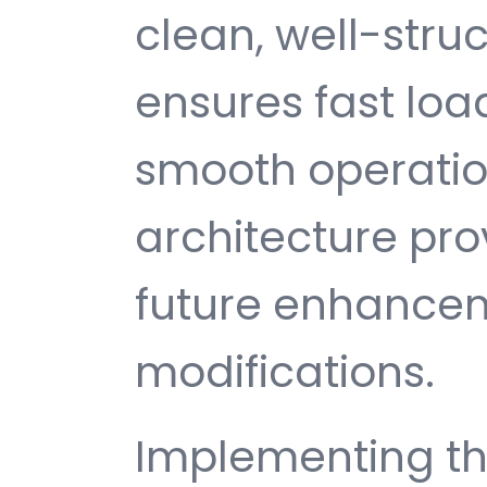
clean, well-str
giriş
Betbigo
Betbigo
giriş
Kalebet
Kalebet
giriş
Teosbet
Teosbet
ensures fast loa
giriş
Amgbahis
Amgbahis
giriş
Royalbet
Royalbet
smooth operatio
giriş
Jokerbet
Jokerbet
giriş
Zulabet
Zulabet
giriş
Matbet
Matbet
architecture provi
giriş
Pusulabet
Pusulabet
giriş
Meybet
Meybet
future enhance
giriş
romabet
romabet
giriş
norabahis
norabahis
giriş
enbet
enbet
modifications.
giriş
bahiscasino
bahiscasino
giriş
pokerklas
giriş
betzula
betzula
Implementing thi
giriş
amgbahis