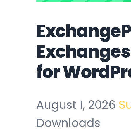
Ve
Kampanyalar
Mavibet
Giriş:
ExchangePr
Mavibet
Spor
Bahisleri,
Exchanges 
Mavibet
Casino
Ve
for WordPr
Slot
Oyunları
restbet
restbet
giriş
restbet
mavibet
mavibet
giriş
mavibet
kalebet
kalebet
giriş
kalebet
nakitbahis
nakitbahis
August 1, 2026
S
giriş
nakitbahis
pokerklas
pokerklas
giriş
pokerklas
mavibet
mavibet
Downloads
giriş
mavibet
interbahis
interbahis
giriş
interbahis
lunabet
lunabet