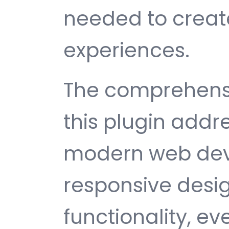
giriş
aresbet
jokerbet
jokerbet
needed to create
giriş
jokerbet
pashagaming
pashagaming
giriş
pashagaming
kalebet
kalebet
experiences.
giriş
kalebet
Teosbet
Teosbet
giriş
Teosbet
Betplay
Betplay
giriş
Betplay
Betplay
Betplay
The comprehensi
giriş
Betplay
Enjoybet
Enjoybet
giriş
Enjoybet
Enjoybet
Enjoybet
giriş
Enjoybet
Efesbet
Efesbet
this plugin addr
giriş
Efesbet
Efesbet
Efesbet
giriş
Efesbet
Betbigo
Betbigo
modern web dev
giriş
Betbigo
Betbigo
Betbigo
giriş
Betbigo
Dedebet
Dedebet
giriş
Dedebet
Dedebet
Dedebet
responsive desi
giriş
Dedebet
İnterbahis
İnterbahis
giriş
İnterbahis
Netbahis
Netbahis
functionality, e
giriş
Netbahis
Jokerbet
Jokerbet
giriş
Jokerbet
Roketbet
Roketbet