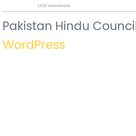
1,025 downloads
Pakistan Hindu Counci
WordPress
WordPress Hub
WooMail – WooCommerce Email Customizer
WooPack for Beaver Builder
WooPagination – WordPress / WooCommerce Plugin
Woopin – codemypain | CodeCanyon
Wooprofil: Woocommerce Pro