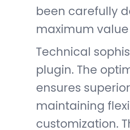
giriş
Roketbet
Aresbet
Aresbet
been carefully d
giriş
Aresbet
Roketbet
Roketbet
giriş
Roketbet
Alobet
Alobet
maximum value 
giriş
Alobet
Alobet
Alobet
giriş
Alobet
Betzula
Betzula
giriş
Betzula
Betzula
Betzula
Technical sophist
giriş
Betzula
Norabahis
Norabahis
giriş
Norabahis
Norabahis
Norabahis
giriş
Norabahis
Editörbet
Editörbet
plugin. The opti
giriş
Editörbet
Editörbet
Editörbet
giriş
Editörbet
Atlasbet
Atlasbet
ensures superio
giriş
Atlasbet
Atlasbet
Atlasbet
giriş
Atlasbet
Amgbahis
Amgbahis
giriş
Amgbahis
Amgbahis
Amgbahis
maintaining flexib
giriş
Amgbahis
Xslot
Xslot
giriş
Xslot
Xslot
Xslot
customization. T
giriş
Xslot
Teosbet
Teosbet
giriş
Teosbet
kingroyal
kingroyal
kingroyal