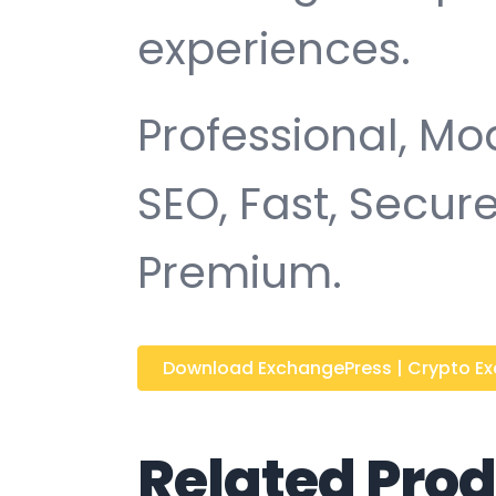
experiences.
Professional, Mo
SEO, Fast, Secur
Premium.
Download ExchangePress | Crypto Exc
Related Pro