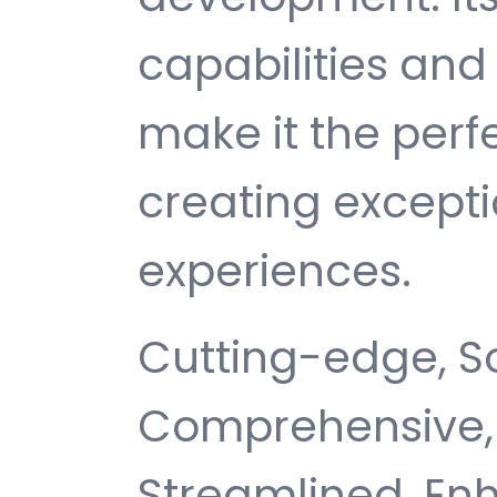
capabilities and
make it the perf
creating except
experiences.
Cutting-edge, So
Comprehensive, I
Streamlined, Enh