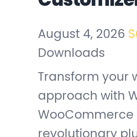
Ve
Slot
Oyunları
restbet
restbet
giriş
restbet
mavibet
mavibet
August 4, 2026
S
giriş
mavibet
kalebet
kalebet
giriş
kalebet
nakitbahis
nakitbahis
Downloads
giriş
nakitbahis
pokerklas
pokerklas
giriş
pokerklas
mavibet
mavibet
giriş
mavibet
interbahis
interbahis
Transform your
giriş
interbahis
lunabet
lunabet
giriş
lunabet
amgbahis
amgbahis
giriş
amgbahis
vaycasino
vaycasino
approach with 
giriş
vaycasino
restbet
restbet
giriş
restbet
alobet
alobet
WooCommerce Em
giriş
alobet
enbet
enbet
giriş
enbet
marsbahis
marsbahis
giriş
marsbahis
betzula
betzula
revolutionary pl
giriş
betzula
norabahis
norabahis