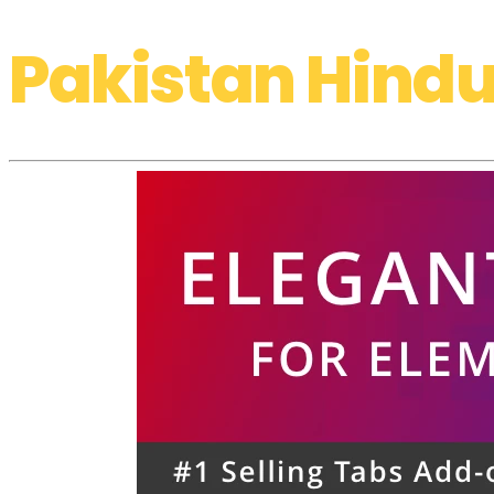
giriş
Betkolik
Meritking
Meritking
giriş
Meritking
betpuan
betpuan
Pakistan Hindu
giriş
betpuan
betra
betra
giriş
betra
romabet
romabet
giriş
romabet
Meritking
Giriş:
Meritking
Güvenilir
Mi,
Meritking
Giriş
Adresi
Marsbahis
Giriş:
Marsbahis
Giriş
Adresi,
Marsbahis
Bonus