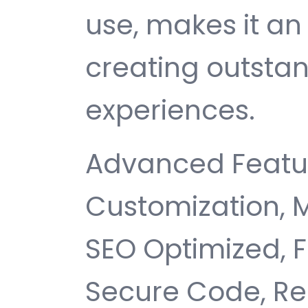
use, makes it an 
creating outsta
experiences.
Advanced Featur
Customization, 
SEO Optimized, 
Secure Code, Re