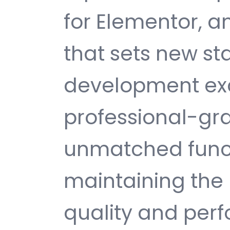
giriş
lunabet
amgbahis
amgbahis
for Elementor, 
giriş
amgbahis
vaycasino
vaycasino
giriş
vaycasino
restbet
restbet
that sets new s
giriş
restbet
alobet
alobet
giriş
alobet
enbet
enbet
giriş
enbet
marsbahis
marsbahis
development exc
giriş
marsbahis
betzula
betzula
giriş
betzula
norabahis
norabahis
professional-gra
giriş
norabahis
betkanyon
betkanyon
giriş
betkanyon
prensbet
prensbet
giriş
prensbet
vegabet
vegabet
unmatched funct
giriş
vegabet
betcio
betcio
giriş
betcio
masterbetting
masterbetting
maintaining the 
giriş
masterbetting
romabet
romabet
giriş
romabet
süpertotobet
süpertotobet
giriş
süpertotobet
galabet
galabet
quality and per
giriş
galabet
celtabet
celtabet
giriş
celtabet
aresbet
aresbet