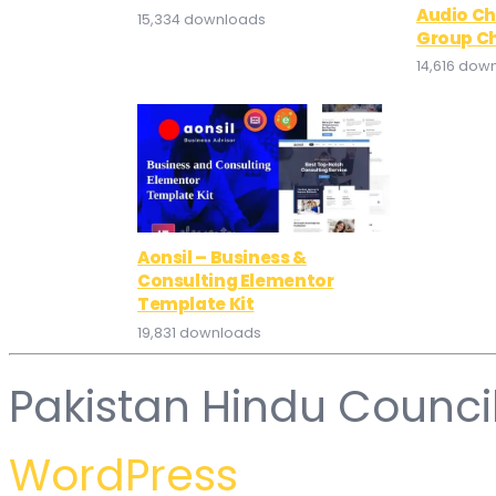
Audio Ch
15,334 downloads
Group C
14,616 dow
Aonsil – Business &
Consulting Elementor
Template Kit
19,831 downloads
Pakistan Hindu Counci
WordPress