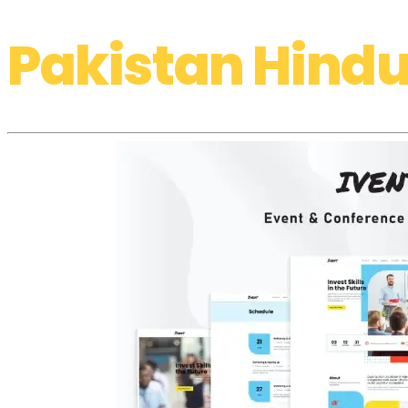
giriş
norabahis
norabahis
norabahis
giriş
Ultrabet
Ultrabet
Pakistan Hindu
giriş
Sonbahis
Sonbahis
giriş
Enjoybet
Enjoybet
giriş
Norabahis
Norabahis
giriş
Amgbahis
Amgbahis
giriş
Pokerklas
Pokerklas
giriş
Masterbetting
Masterbetting
giriş
Betgar
Betgar
giriş
Romabet
Romabet
giriş
Marsbahis
Marsbahis
giriş
Atmbahis
Atmbahis
giriş
Meritking
Meritking
giriş
betnis
giriş
efesbet
efesbet
giriş
marsbahis
giriş
holiganbet
holiganbet
giriş
maksibet
maksibet