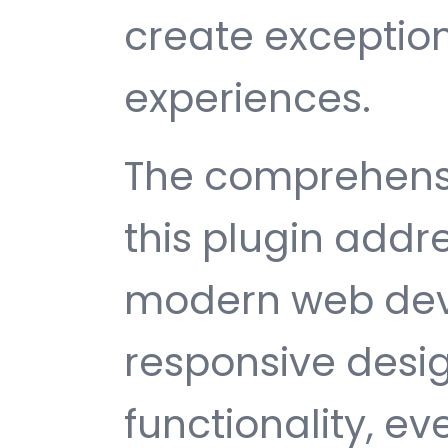
giriş
bahiscasino
bahiscasino
create exception
giriş
romabet
romabet
giriş
norabahis
norabahis
experiences.
giriş
enbet
enbet
giriş
amgbahis
amgbahis
giriş
pokerklas
pokerklas
The comprehensi
giriş
betzula
betzula
giriş
bahiscasino
bahiscasino
giriş
avrupabet
avrupabet
this plugin addr
giriş
alobet
alobet
giriş
restbet
restbet
modern web dev
giriş
Betbigo
Betbigo
giriş
Kalebet
Kalebet
giriş
Amgbahis
Amgbahis
responsive desi
giriş
Royalbet
Royalbet
giriş
Teosbet
Teosbet
functionality, e
giriş
Jokerbet
Jokerbet
giriş
Vegabet
Vegabet