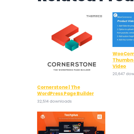
giriş
Atlasbet
Atlasbet
giriş
Atlasbet
Atlasbet
giriş
romabet
romabet
giriş
norabahis
norabahis
giriş
enbet
enbet
giriş
amgbahis
amgbahis
giriş
pokerklas
pokerklas
giriş
betzula
betzula
WooCom
Thumbnai
giriş
bahiscasino
bahiscasino
Video
giriş
avrupabet
avrupabet
20,647 do
giriş
alobet
alobet
giriş
restbet
restbet
Cornerstone | The
giriş
Kalebet
Kalebet
WordPress Page Builder
giriş
Betbigo
Betbigo
32,514 downloads
giriş
Teosbet
Teosbet
giriş
Amgbahis
Amgbahis
giriş
Royalbet
Royalbet
giriş
Jokerbet
Jokerbet