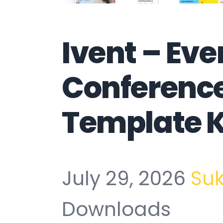
giriş
alobet
alobet
giriş
hiltonbet
hiltonbet
giriş
imajbet
imajbet
Ivent – Eve
giriş
kulisbet
kulisbet
giriş
jokerbet
giriş
pulibet
Conference
giriş
pulibet
giriş
pusulabet
giriş
pusulabet
Template K
giriş
Cratosroyalbet
giriş
Cratosroyalbet
giriş
Grandpashabet
giriş
Grandpashabet
giriş
biabet
July 29, 2026
Su
giriş
betplay
giriş
jasminbet
Downloads
giriş
Festwin
Festwin
giriş
Restbet
Restbet