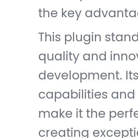
giriş
alobet
alobet
giriş
avrupabet
avrupabet
the key advantag
giriş
restbet
giriş
Betbigo
Betbigo
giriş
Kalebet
Kalebet
This plugin stan
giriş
Teosbet
Teosbet
giriş
Amgbahis
Amgbahis
quality and inno
giriş
Royalbet
Royalbet
giriş
Jokerbet
Jokerbet
giriş
Vegabet
Vegabet
development. It
giriş
Betzula
Betzula
giriş
Editörbet
Editörbet
capabilities and
giriş
romabet
giriş
norabahis
giriş
enbet
enbet
make it the perf
giriş
bahiscasino
bahiscasino
giriş
pokerklas
pokerklas
creating except
giriş
betzula
betzula