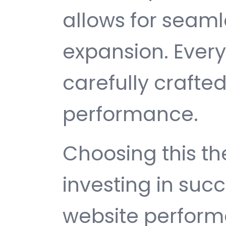
giriş
Betbigo
Betbigo
allows for seam
giriş
Kalebet
Kalebet
giriş
Teosbet
Teosbet
expansion. Ever
giriş
Amgbahis
Amgbahis
giriş
Royalbet
Royalbet
carefully crafted
giriş
Jokerbet
Jokerbet
giriş
Zulabet
Zulabet
giriş
Matbet
Matbet
performance.
giriş
Pusulabet
Pusulabet
giriş
Meybet
Meybet
giriş
romabet
romabet
Choosing this 
giriş
norabahis
norabahis
giriş
enbet
enbet
giriş
bahiscasino
bahiscasino
investing in suc
giriş
pokerklas
giriş
betzula
betzula
website perfor
giriş
amgbahis