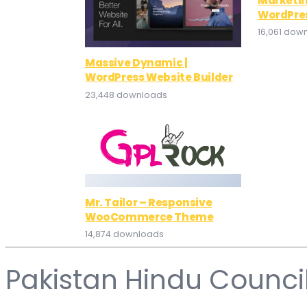
Marketi
giriş
Vegabet
Vegabet
WordPre
giriş
Betzula
Betzula
16,061 dow
giriş
Meybet
Meybet
giriş
Kalebet
Kalebet
Massive Dynamic |
giriş
Betbigo
Betbigo
WordPress Website Builder
giriş
Teosbet
Teosbet
23,448 downloads
giriş
Vegabet
Vegabet
giriş
Restbet
Restbet
giriş
Betplay
Betplay
giriş
Efesbet
Efesbet
Mr. Tailor – Responsive
giriş
Enjoybet
WooCommerce Theme
giriş
romabet
romabet
14,874 downloads
giriş
norabahis
norabahis
giriş
enbet
enbet
Pakistan Hindu Counci
giriş
pulibet
giriş
pokerklas
pokerklas