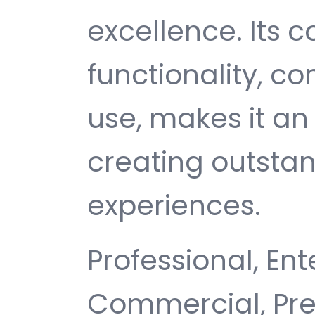
giriş
amgbahis
amgbahis
giriş
alobet
excellence. Its
giriş
restbet
restbet
giriş
norabahis
functionality, c
giriş
Kalebet
Kalebet
giriş
Netbahis
Netbahis
use, makes it an 
giriş
Teosbet
Teosbet
giriş
grandbetting
grandbetting
giriş
Amgbahis
Amgbahis
creating outsta
giriş
Romabet
Romabet
giriş
Teosbet
Teosbet
experiences.
giriş
Betplay
Betplay
giriş
Enjoybet
Enjoybet
giriş
Editorbet
Editorbet
giriş
Vegabet
Vegabet
Professional, Ent
giriş
Sonbahis
Sonbahis
giriş
aresbet
aresbet
aresbet
Commercial, Pr
giriş
aresbet