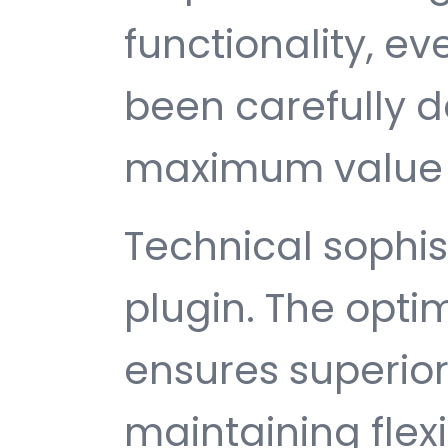
giriş
Betzula
Betzula
functionality, e
giriş
meybet
meybet
giriş
Atlasbet
Atlasbet
been carefully d
giriş
betnis
giriş
jokerbet
giriş
millibahis
maximum value 
giriş
jasminbet
giriş
pulibet
giriş
pulibet
Technical sophist
giriş
holiganbet
giriş
pusulabet
plugin. The opti
giriş
cratosroyalbet
giriş
dedebet
giriş
betplay
betplay
ensures superio
giriş
Festwin
giriş
jasminbet
maintaining flexib
giriş
biabet
giriş
Grandpashabet