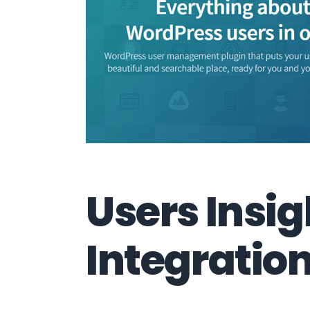
giriş
alobet
alobet
giriş
hiltonbet
hiltonbet
giriş
imajbet
imajbet
giriş
kulisbet
kulisbet
giriş
jokerbet
giriş
pulibet
giriş
pulibet
giriş
pusulabet
giriş
pusulabet
giriş
Cratosroyalbet
giriş
Cratosroyalbet
Users Insig
giriş
Grandpashabet
giriş
Grandpashabet
giriş
biabet
Integratio
giriş
betplay
giriş
jasminbet
giriş
Festwin
Festwin
giriş
Restbet
Restbet