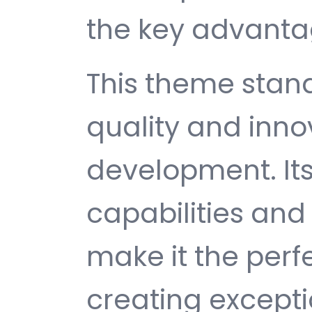
giriş
alobet
alobet
giriş
avrupabet
avrupabet
the key advantag
giriş
restbet
giriş
Betbigo
Betbigo
giriş
Kalebet
Kalebet
This theme stan
giriş
Teosbet
Teosbet
giriş
Amgbahis
Amgbahis
quality and inno
giriş
Royalbet
Royalbet
giriş
Jokerbet
Jokerbet
giriş
Vegabet
Vegabet
development. It
giriş
Betzula
Betzula
giriş
Editörbet
Editörbet
capabilities and
giriş
romabet
giriş
norabahis
giriş
enbet
enbet
make it the perf
giriş
bahiscasino
bahiscasino
giriş
pokerklas
pokerklas
creating except
giriş
betzula
betzula