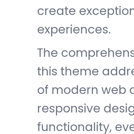
giriş
bahiscasino
bahiscasino
create exception
giriş
romabet
romabet
giriş
norabahis
norabahis
experiences.
giriş
enbet
enbet
giriş
amgbahis
amgbahis
giriş
pokerklas
pokerklas
The comprehensi
giriş
betzula
betzula
giriş
bahiscasino
bahiscasino
giriş
avrupabet
avrupabet
this theme addr
giriş
alobet
alobet
giriş
restbet
restbet
of modern web 
giriş
Betbigo
Betbigo
giriş
Kalebet
Kalebet
giriş
Amgbahis
Amgbahis
responsive desi
giriş
Royalbet
Royalbet
giriş
Teosbet
Teosbet
functionality, e
giriş
Jokerbet
Jokerbet
giriş
Vegabet
Vegabet