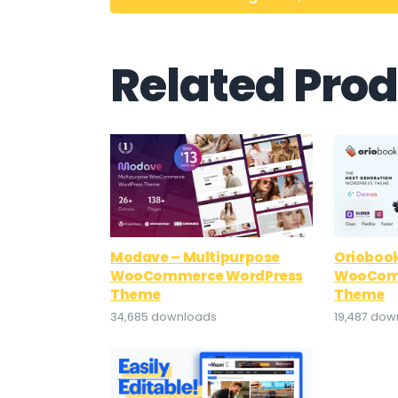
giriş
Vegabet
Vegabet
giriş
Betzula
Betzula
giriş
Meybet
Meybet
Related Pro
giriş
Kalebet
Kalebet
giriş
Betbigo
Betbigo
giriş
Teosbet
Teosbet
giriş
Vegabet
Vegabet
giriş
Restbet
Restbet
giriş
Betplay
Betplay
giriş
Efesbet
Efesbet
Modave – Multipurpose
Oriobook
giriş
Enjoybet
WooCommerce WordPress
WooCom
giriş
romabet
romabet
Theme
Theme
giriş
norabahis
norabahis
34,685 downloads
19,487 dow
giriş
enbet
enbet
giriş
pulibet
giriş
pokerklas
pokerklas