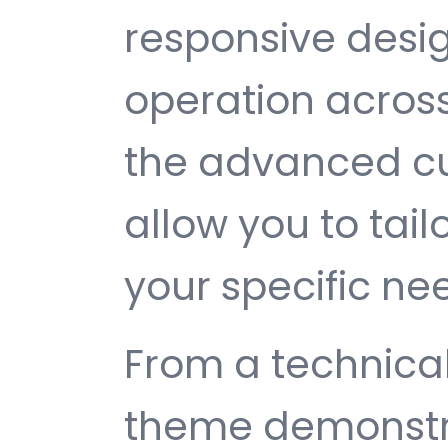
giriş
Betzula
Betzula
responsive desi
giriş
meybet
meybet
giriş
Atlasbet
Atlasbet
operation across
giriş
betnis
giriş
jokerbet
the advanced cu
giriş
millibahis
giriş
jasminbet
giriş
pulibet
allow you to tail
giriş
pulibet
giriş
holiganbet
your specific ne
giriş
pusulabet
giriş
cratosroyalbet
giriş
dedebet
giriş
betplay
betplay
From a technical
giriş
Festwin
giriş
jasminbet
theme demonstr
giriş
biabet
giriş
Grandpashabet