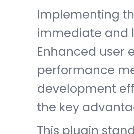
giriş
Betbigo
Betbigo
Implementing thi
giriş
Kalebet
Kalebet
giriş
Teosbet
Teosbet
immediate and l
giriş
Amgbahis
Amgbahis
giriş
Royalbet
Royalbet
giriş
Jokerbet
Jokerbet
Enhanced user e
giriş
Zulabet
Zulabet
giriş
Matbet
Matbet
performance met
giriş
Pusulabet
Pusulabet
giriş
Meybet
Meybet
giriş
romabet
romabet
development ef
giriş
norabahis
norabahis
giriş
enbet
enbet
the key advantag
giriş
bahiscasino
bahiscasino
giriş
pokerklas
giriş
betzula
betzula
This plugin stan
giriş
amgbahis