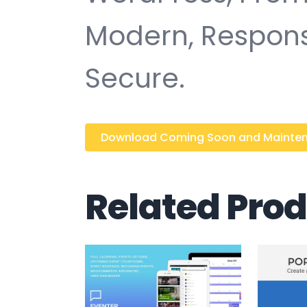
giriş
amgbahis
amgbahis
giriş
alobet
Modern, Responsi
giriş
restbet
restbet
giriş
norabahis
Secure.
giriş
Kalebet
Kalebet
giriş
Netbahis
Netbahis
giriş
Teosbet
Teosbet
giriş
grandbetting
grandbetting
Download Coming Soon and Maintena
giriş
Amgbahis
Amgbahis
giriş
Romabet
Romabet
giriş
Teosbet
Teosbet
Related Pro
giriş
Betplay
Betplay
giriş
Enjoybet
Enjoybet
giriş
Editorbet
Editorbet
giriş
Vegabet
Vegabet
giriş
Sonbahis
Sonbahis
giriş
aresbet
aresbet
aresbet
giriş
aresbet