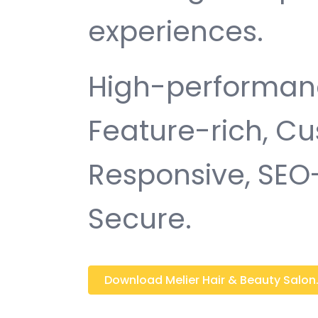
giriş
amgbahis
amgbahis
giriş
alobet
experiences.
giriş
restbet
restbet
giriş
norabahis
giriş
Kalebet
Kalebet
High-performanc
giriş
Netbahis
Netbahis
giriş
Teosbet
Teosbet
Feature-rich, Cu
giriş
grandbetting
grandbetting
giriş
Amgbahis
Amgbahis
giriş
Romabet
Romabet
Responsive, SEO-f
giriş
Teosbet
Teosbet
giriş
Betplay
Betplay
Secure.
giriş
Enjoybet
Enjoybet
giriş
Editorbet
Editorbet
giriş
Vegabet
Vegabet
giriş
Sonbahis
Sonbahis
Download Melier Hair & Beauty Salon..
giriş
aresbet
aresbet
aresbet
giriş
aresbet