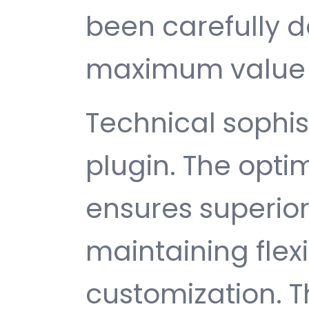
giriş
Betzula
Betzula
been carefully d
giriş
meybet
meybet
giriş
Atlasbet
Atlasbet
maximum value 
giriş
betnis
giriş
jokerbet
giriş
millibahis
Technical sophist
giriş
jasminbet
giriş
pulibet
giriş
pulibet
plugin. The opti
giriş
holiganbet
giriş
pusulabet
ensures superio
giriş
cratosroyalbet
giriş
dedebet
giriş
betplay
betplay
maintaining flexib
giriş
Festwin
giriş
jasminbet
customization. T
giriş
biabet
giriş
Grandpashabet