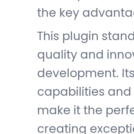
giriş
alobet
alobet
giriş
avrupabet
avrupabet
the key advantag
giriş
restbet
giriş
Betbigo
Betbigo
giriş
Kalebet
Kalebet
This plugin stan
giriş
Teosbet
Teosbet
giriş
Amgbahis
Amgbahis
quality and inno
giriş
Royalbet
Royalbet
giriş
Jokerbet
Jokerbet
giriş
Vegabet
Vegabet
development. It
giriş
Betzula
Betzula
giriş
Editörbet
Editörbet
capabilities and
giriş
romabet
giriş
norabahis
giriş
enbet
enbet
make it the perf
giriş
bahiscasino
bahiscasino
giriş
pokerklas
pokerklas
creating except
giriş
betzula
betzula