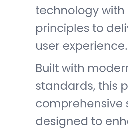
giriş
bahiscasino
bahiscasino
technology with 
giriş
romabet
romabet
giriş
norabahis
norabahis
principles to del
giriş
enbet
enbet
giriş
amgbahis
amgbahis
user experience.
giriş
pokerklas
pokerklas
giriş
betzula
betzula
giriş
bahiscasino
bahiscasino
giriş
avrupabet
avrupabet
Built with mode
giriş
alobet
alobet
giriş
restbet
restbet
standards, this p
giriş
Betbigo
Betbigo
giriş
Kalebet
Kalebet
giriş
Amgbahis
Amgbahis
comprehensive s
giriş
Royalbet
Royalbet
giriş
Teosbet
Teosbet
designed to enh
giriş
Jokerbet
Jokerbet
giriş
Vegabet
Vegabet