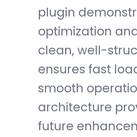
giriş
Betbigo
Betbigo
plugin demonstr
giriş
Kalebet
Kalebet
giriş
Teosbet
Teosbet
optimization and
giriş
Amgbahis
Amgbahis
giriş
Royalbet
Royalbet
clean, well-str
giriş
Jokerbet
Jokerbet
giriş
Zulabet
Zulabet
giriş
Matbet
Matbet
ensures fast loa
giriş
Pusulabet
Pusulabet
giriş
Meybet
Meybet
smooth operatio
giriş
romabet
romabet
giriş
norabahis
norabahis
giriş
enbet
enbet
architecture provi
giriş
bahiscasino
bahiscasino
giriş
pokerklas
future enhance
giriş
betzula
betzula
giriş
amgbahis