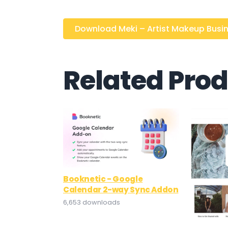
giriş
Vegabet
Vegabet
giriş
Betzula
Betzula
Download Meki – Artist Makeup Busine
giriş
Meybet
Meybet
giriş
Kalebet
Kalebet
giriş
Betbigo
Betbigo
giriş
Teosbet
Teosbet
Related Pro
giriş
Vegabet
Vegabet
giriş
Restbet
Restbet
giriş
Betplay
Betplay
giriş
Efesbet
Efesbet
giriş
Enjoybet
giriş
romabet
romabet
Booknetic - Google
giriş
norabahis
norabahis
Calendar 2-way Sync Addon
giriş
enbet
enbet
6,653 downloads
giriş
pulibet
giriş
pokerklas
pokerklas