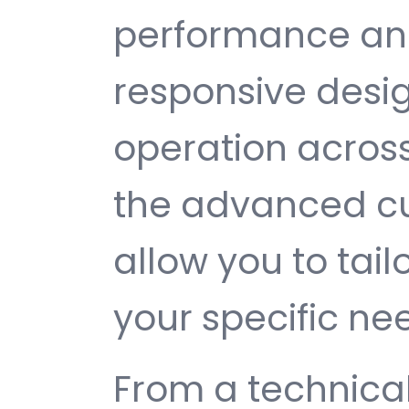
giriş
Betzula
Betzula
performance and
giriş
meybet
meybet
giriş
Atlasbet
Atlasbet
responsive desi
giriş
betnis
giriş
jokerbet
operation across
giriş
millibahis
giriş
jasminbet
giriş
pulibet
the advanced cu
giriş
pulibet
giriş
holiganbet
allow you to tail
giriş
pusulabet
giriş
cratosroyalbet
giriş
dedebet
your specific ne
giriş
betplay
betplay
giriş
Festwin
giriş
jasminbet
From a technical
giriş
biabet
giriş
Grandpashabet