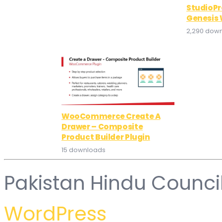
giriş
betzula
StudioPr
giriş
bahiscasino
Genesis
giriş
avrupabet
avrupabet
2,290 dow
giriş
alobet
alobet
giriş
restbet
restbet
giriş
http://mikefreemanministries.com/
giriş
https://tr.romabet-
sanal-
orjinal1.vip/
https://plan-
reprise-
WooCommerce Create A
Drawer – Composite
activite.com/
https://plan-
Product Builder Plugin
reprise-
15 downloads
activite.com/
giriş
https://tr.betplay-
Pakistan Hindu Counci
sanal-
orjinal.vip/
https://dentalcaremichalin.pl/
giriş
https://tr.editorbet-
WordPress
sanal-