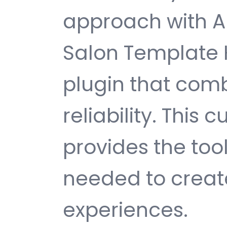
giriş
Amgbahis
Amgbahis
approach with A
giriş
Romabet
Romabet
giriş
Grandpashabet
Grandpashabet
Salon Template K
giriş
Marsbahis
Marsbahis
giriş
pulibet
giriş
pulibet
plugin that comb
giriş
pusulabet
giriş
pusulabet
reliability. This
giriş
Cratosroyalbet
giriş
Cratosroyalbet
giriş
Grandpashabet
Grandpashabet
provides the too
giriş
Grandpashabet
giriş
biabet
needed to create
giriş
betplay
giriş
jasminbet
giriş
dedebet
experiences.
giriş
https://kaystudio.net
https://kaystudio.net
giriş
holiganbet
holiganbet