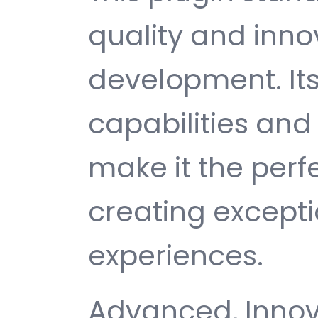
giriş
alobet
alobet
giriş
avrupabet
avrupabet
quality and inno
giriş
restbet
giriş
Betbigo
Betbigo
development. It
giriş
Kalebet
Kalebet
giriş
Teosbet
Teosbet
giriş
Amgbahis
Amgbahis
capabilities and
giriş
Royalbet
Royalbet
giriş
Jokerbet
Jokerbet
make it the perf
giriş
Vegabet
Vegabet
giriş
Betzula
Betzula
giriş
Editörbet
Editörbet
creating except
giriş
romabet
giriş
norabahis
experiences.
giriş
enbet
enbet
giriş
bahiscasino
bahiscasino
giriş
pokerklas
pokerklas
Advanced, Innovat
giriş
betzula
betzula