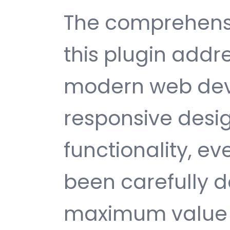
giriş
bahiscasino
bahiscasino
The comprehensi
giriş
romabet
romabet
giriş
norabahis
norabahis
this plugin addr
giriş
enbet
enbet
giriş
amgbahis
amgbahis
giriş
pokerklas
pokerklas
modern web dev
giriş
betzula
betzula
giriş
bahiscasino
bahiscasino
responsive desi
giriş
avrupabet
avrupabet
giriş
alobet
alobet
giriş
restbet
restbet
functionality, e
giriş
Betbigo
Betbigo
giriş
Kalebet
Kalebet
been carefully d
giriş
Amgbahis
Amgbahis
giriş
Royalbet
Royalbet
giriş
Teosbet
Teosbet
maximum value 
giriş
Jokerbet
Jokerbet
giriş
Vegabet
Vegabet