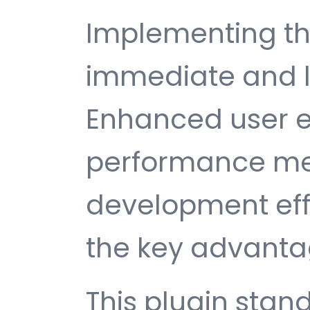
giriş
Betbigo
Betbigo
Implementing thi
giriş
Kalebet
Kalebet
giriş
Teosbet
Teosbet
immediate and l
giriş
Amgbahis
Amgbahis
giriş
Royalbet
Royalbet
giriş
Jokerbet
Jokerbet
Enhanced user e
giriş
Zulabet
Zulabet
giriş
Matbet
Matbet
performance met
giriş
Pusulabet
Pusulabet
giriş
Meybet
Meybet
giriş
romabet
romabet
development ef
giriş
norabahis
norabahis
giriş
enbet
enbet
the key advantag
giriş
bahiscasino
bahiscasino
giriş
pokerklas
giriş
betzula
betzula
This plugin stan
giriş
amgbahis