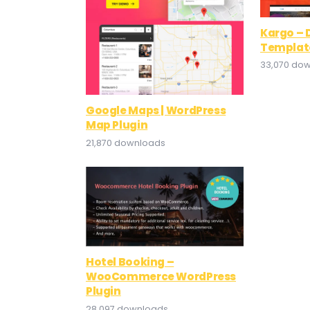
giriş
Atlasbet
Atlasbet
giriş
Atlasbet
Atlasbet
Kargo – 
giriş
romabet
romabet
Template
giriş
norabahis
norabahis
33,070 do
giriş
enbet
enbet
giriş
amgbahis
amgbahis
giriş
pokerklas
pokerklas
Google Maps | WordPress
giriş
betzula
betzula
Map Plugin
giriş
bahiscasino
bahiscasino
21,870 downloads
giriş
avrupabet
avrupabet
giriş
alobet
alobet
giriş
restbet
restbet
giriş
Kalebet
Kalebet
giriş
Betbigo
Betbigo
giriş
Teosbet
Teosbet
giriş
Amgbahis
Amgbahis
Hotel Booking –
WooCommerce WordPress
giriş
Royalbet
Royalbet
Plugin
giriş
Jokerbet
Jokerbet
28,097 downloads