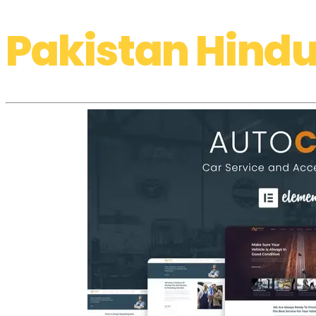
giriş
norabahis
norabahis
norabahis
giriş
Ultrabet
Ultrabet
Pakistan Hindu
giriş
Sonbahis
Sonbahis
giriş
Enjoybet
Enjoybet
giriş
Norabahis
Norabahis
giriş
Amgbahis
Amgbahis
giriş
Pokerklas
Pokerklas
giriş
Masterbetting
Masterbetting
giriş
Betgar
Betgar
giriş
Romabet
Romabet
giriş
Marsbahis
Marsbahis
giriş
Atmbahis
Atmbahis
giriş
Meritking
Meritking
giriş
betnis
giriş
efesbet
efesbet
giriş
marsbahis
giriş
holiganbet
holiganbet
giriş
maksibet
maksibet