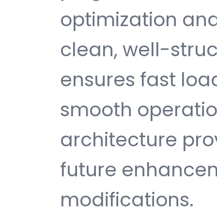
giriş
Betbigo
Betbigo
optimization and
giriş
Kalebet
Kalebet
giriş
Teosbet
Teosbet
clean, well-str
giriş
Amgbahis
Amgbahis
giriş
Royalbet
Royalbet
ensures fast loa
giriş
Jokerbet
Jokerbet
giriş
Zulabet
Zulabet
giriş
Matbet
Matbet
smooth operatio
giriş
Pusulabet
Pusulabet
giriş
Meybet
Meybet
architecture provi
giriş
romabet
romabet
giriş
norabahis
norabahis
giriş
enbet
enbet
future enhance
giriş
bahiscasino
bahiscasino
giriş
pokerklas
modifications.
giriş
betzula
betzula
giriş
amgbahis