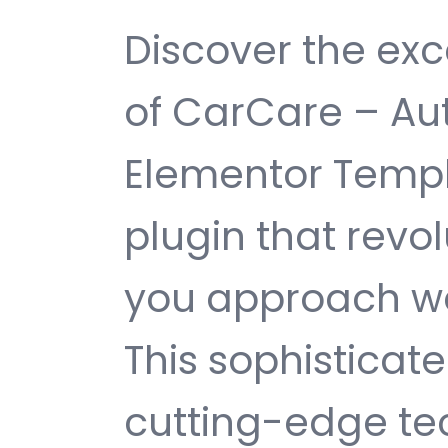
giriş
Amgbahis
Amgbahis
Discover the exc
giriş
Romabet
Romabet
giriş
Grandpashabet
Grandpashabet
giriş
Marsbahis
Marsbahis
of CarCare – Aut
giriş
pulibet
giriş
pulibet
Elementor Templ
giriş
pusulabet
giriş
pusulabet
giriş
Cratosroyalbet
plugin that revo
giriş
Cratosroyalbet
giriş
Grandpashabet
Grandpashabet
you approach w
giriş
Grandpashabet
giriş
biabet
giriş
betplay
This sophisticat
giriş
jasminbet
giriş
dedebet
cutting-edge te
giriş
https://kaystudio.net
https://kaystudio.net
giriş
holiganbet
holiganbet