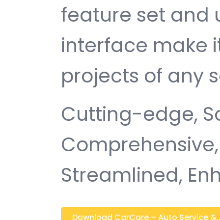
giriş
Atlasbet
Atlasbet
feature set and 
giriş
Atlasbet
Atlasbet
giriş
romabet
romabet
interface make i
giriş
norabahis
norabahis
giriş
enbet
enbet
giriş
amgbahis
amgbahis
projects of any s
giriş
pokerklas
pokerklas
giriş
betzula
betzula
giriş
bahiscasino
bahiscasino
Cutting-edge, So
giriş
avrupabet
avrupabet
giriş
alobet
alobet
Comprehensive, I
giriş
restbet
restbet
giriş
Kalebet
Kalebet
giriş
Betbigo
Betbigo
Streamlined, Enh
giriş
Teosbet
Teosbet
giriş
Amgbahis
Amgbahis
giriş
Royalbet
Royalbet
giriş
Jokerbet
Jokerbet
Download CarCare – Auto Service &...