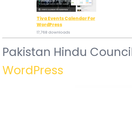
giriş
Vegabet
Vegabet
giriş
Betzula
Betzula
giriş
Meybet
Meybet
Tiva Events Calendar For
giriş
Kalebet
Kalebet
WordPress
giriş
Betbigo
Betbigo
17,768 downloads
giriş
Teosbet
Teosbet
giriş
Vegabet
Pakistan Hindu Counci
Vegabet
giriş
Restbet
WordPress
Restbet
giriş
Betplay
Betplay
giriş
Efesbet
Efesbet
giriş
Enjoybet
WordPress Hub
Stack – Multi Purpose HTML with Page Builder
StaffScout – Job Board and Employment WordPress Theme
Stamin – Fitness and Gym WordPress Theme
Stamp – V
giriş
romabet
romabet
giriş
norabahis
norabahis
giriş
enbet
enbet
giriş
pulibet
giriş
pokerklas
pokerklas