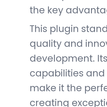
giriş
alobet
alobet
giriş
avrupabet
avrupabet
the key advantag
giriş
restbet
giriş
Betbigo
Betbigo
giriş
Kalebet
Kalebet
This plugin stan
giriş
Teosbet
Teosbet
giriş
Amgbahis
Amgbahis
quality and inno
giriş
Royalbet
Royalbet
giriş
Jokerbet
Jokerbet
giriş
Vegabet
Vegabet
development. It
giriş
Betzula
Betzula
giriş
Editörbet
Editörbet
capabilities and
giriş
romabet
giriş
norabahis
giriş
enbet
enbet
make it the perf
giriş
bahiscasino
bahiscasino
giriş
pokerklas
pokerklas
creating except
giriş
betzula
betzula