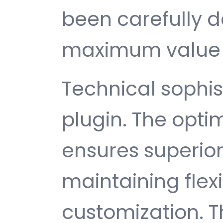
giriş
Betzula
Betzula
been carefully d
giriş
meybet
meybet
giriş
Atlasbet
Atlasbet
maximum value 
giriş
betnis
giriş
jokerbet
giriş
millibahis
Technical sophist
giriş
jasminbet
giriş
pulibet
giriş
pulibet
plugin. The opti
giriş
holiganbet
giriş
pusulabet
ensures superio
giriş
cratosroyalbet
giriş
dedebet
giriş
betplay
betplay
maintaining flexib
giriş
Festwin
giriş
jasminbet
customization. T
giriş
biabet
giriş
Grandpashabet