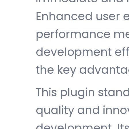
giriş
alobet
alobet
giriş
avrupabet
avrupabet
Enhanced user e
giriş
restbet
giriş
Betbigo
Betbigo
giriş
Kalebet
Kalebet
performance met
giriş
Teosbet
Teosbet
giriş
Amgbahis
Amgbahis
development ef
giriş
Royalbet
Royalbet
giriş
Jokerbet
Jokerbet
giriş
Vegabet
Vegabet
the key advantag
giriş
Betzula
Betzula
giriş
Editörbet
Editörbet
giriş
romabet
This plugin stan
giriş
norabahis
giriş
enbet
enbet
quality and inno
giriş
bahiscasino
bahiscasino
giriş
pokerklas
pokerklas
giriş
betzula
betzula
development. It