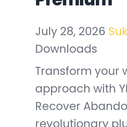
giriş
Amgbahis
Amgbahis
giriş
Romabet
Romabet
giriş
Grandpashabet
Grandpashabet
giriş
Marsbahis
Marsbahis
July 28, 2026
Su
giriş
pulibet
giriş
pulibet
Downloads
giriş
pusulabet
giriş
pusulabet
giriş
Cratosroyalbet
Transform your
giriş
Cratosroyalbet
giriş
Grandpashabet
Grandpashabet
giriş
Grandpashabet
approach with
giriş
biabet
giriş
betplay
Recover Abando
giriş
jasminbet
giriş
dedebet
giriş
https://kaystudio.net
https://kaystudio.net
revolutionary pl
giriş
holiganbet
holiganbet