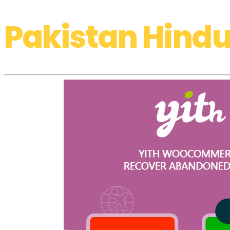
giriş
norabahis
norabahis
norabahis
giriş
Ultrabet
Ultrabet
Pakistan Hindu
giriş
Sonbahis
Sonbahis
giriş
Enjoybet
Enjoybet
giriş
Norabahis
Norabahis
giriş
Amgbahis
Amgbahis
giriş
Pokerklas
Pokerklas
giriş
Masterbetting
Masterbetting
giriş
Betgar
Betgar
giriş
Romabet
Romabet
giriş
Marsbahis
Marsbahis
giriş
Atmbahis
Atmbahis
giriş
Meritking
Meritking
giriş
betnis
giriş
efesbet
efesbet
giriş
marsbahis
giriş
holiganbet
holiganbet
giriş
maksibet
maksibet