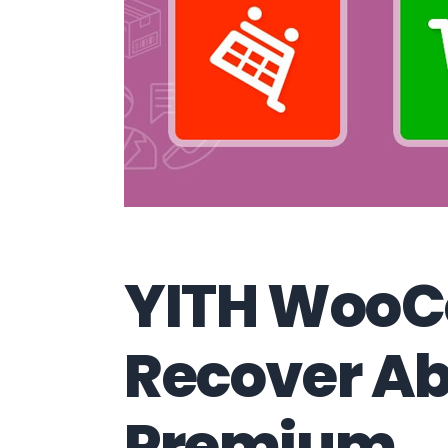
giriş
alobet
alobet
giriş
hiltonbet
hiltonbet
giriş
imajbet
imajbet
giriş
kulisbet
kulisbet
giriş
jokerbet
giriş
pulibet
giriş
pulibet
giriş
pusulabet
giriş
pusulabet
giriş
Cratosroyalbet
giriş
Cratosroyalbet
YITH Woo
giriş
Grandpashabet
giriş
Grandpashabet
giriş
biabet
Recover A
giriş
betplay
giriş
jasminbet
giriş
Festwin
Festwin
Premium
giriş
Restbet
Restbet