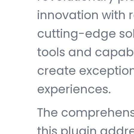
giriş
bahiscasino
bahiscasino
innovation with re
giriş
romabet
romabet
giriş
norabahis
norabahis
giriş
enbet
enbet
cutting-edge sol
giriş
amgbahis
amgbahis
giriş
pokerklas
pokerklas
tools and capabi
giriş
betzula
betzula
giriş
bahiscasino
bahiscasino
giriş
avrupabet
avrupabet
create exception
giriş
alobet
alobet
giriş
restbet
restbet
experiences.
giriş
Betbigo
Betbigo
giriş
Kalebet
Kalebet
giriş
Amgbahis
Amgbahis
The comprehensi
giriş
Royalbet
Royalbet
giriş
Teosbet
Teosbet
giriş
Jokerbet
Jokerbet
this plugin addr
giriş
Vegabet
Vegabet