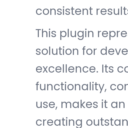
giriş
amgbahis
amgbahis
consistent result
giriş
alobet
giriş
restbet
restbet
giriş
norabahis
This plugin repr
giriş
Kalebet
Kalebet
giriş
Netbahis
Netbahis
giriş
Teosbet
Teosbet
solution for de
giriş
grandbetting
grandbetting
giriş
Amgbahis
Amgbahis
excellence. Its
giriş
Romabet
Romabet
giriş
Teosbet
Teosbet
giriş
Betplay
Betplay
functionality, c
giriş
Enjoybet
Enjoybet
giriş
Editorbet
Editorbet
use, makes it an 
giriş
Vegabet
Vegabet
giriş
Sonbahis
Sonbahis
giriş
aresbet
aresbet
aresbet
creating outsta
giriş
aresbet