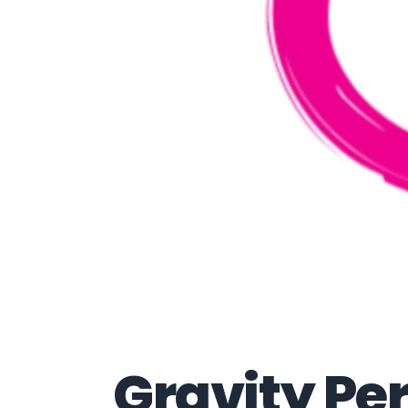
giriş
alobet
alobet
giriş
hiltonbet
hiltonbet
giriş
imajbet
imajbet
giriş
kulisbet
kulisbet
giriş
jokerbet
giriş
pulibet
giriş
pulibet
giriş
pusulabet
giriş
pusulabet
giriş
Cratosroyalbet
giriş
Cratosroyalbet
giriş
Grandpashabet
giriş
Grandpashabet
giriş
biabet
giriş
betplay
giriş
jasminbet
Gravity Pe
giriş
Festwin
Festwin
giriş
Restbet
Restbet