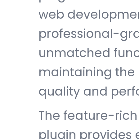
giriş
bahiscasino
bahiscasino
web development
giriş
romabet
romabet
giriş
norabahis
norabahis
professional-gra
giriş
enbet
enbet
giriş
amgbahis
amgbahis
giriş
pokerklas
pokerklas
unmatched funct
giriş
betzula
betzula
giriş
bahiscasino
bahiscasino
maintaining the 
giriş
avrupabet
avrupabet
giriş
alobet
alobet
giriş
restbet
restbet
quality and per
giriş
Betbigo
Betbigo
giriş
Kalebet
Kalebet
giriş
Amgbahis
Amgbahis
The feature-rich 
giriş
Royalbet
Royalbet
giriş
Teosbet
Teosbet
plugin provides
giriş
Jokerbet
Jokerbet
giriş
Vegabet
Vegabet