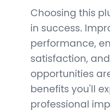
giriş
alobet
alobet
giriş
avrupabet
avrupabet
Choosing this p
giriş
restbet
giriş
Betbigo
Betbigo
in success. Imp
giriş
Kalebet
Kalebet
giriş
Teosbet
Teosbet
giriş
Amgbahis
Amgbahis
performance, e
giriş
Royalbet
Royalbet
giriş
Jokerbet
Jokerbet
satisfaction, an
giriş
Vegabet
Vegabet
giriş
Betzula
Betzula
giriş
Editörbet
Editörbet
opportunities a
giriş
romabet
giriş
norabahis
benefits you'll e
giriş
enbet
enbet
giriş
bahiscasino
bahiscasino
giriş
pokerklas
pokerklas
professional im
giriş
betzula
betzula