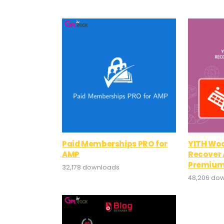
giriş
Vegabet
Vegabet
giriş
Betzula
Betzula
giriş
Meybet
Meybet
giriş
Kalebet
Kalebet
giriş
Betbigo
Betbigo
giriş
Teosbet
Teosbet
giriş
Vegabet
Vegabet
giriş
Restbet
Restbet
giriş
Betplay
Betplay
giriş
Efesbet
Efesbet
Paid Memberships PRO for
YITH W
giriş
Enjoybet
AMP
Recover
Premiu
giriş
romabet
romabet
32,178 downloads
giriş
norabahis
norabahis
48,206 do
giriş
enbet
enbet
giriş
pulibet
giriş
pokerklas
pokerklas