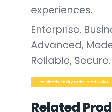
giriş
Atlasbet
Atlasbet
experiences.
giriş
Atlasbet
Atlasbet
giriş
romabet
romabet
giriş
norabahis
norabahis
Enterprise, Busin
giriş
enbet
enbet
giriş
amgbahis
amgbahis
giriş
pokerklas
pokerklas
Advanced, Moder
giriş
betzula
betzula
giriş
bahiscasino
bahiscasino
Reliable, Secure.
giriş
avrupabet
avrupabet
giriş
alobet
alobet
giriş
restbet
restbet
giriş
Kalebet
Kalebet
Download Gravity Perks Read Only Plu
giriş
Betbigo
Betbigo
giriş
Teosbet
Teosbet
giriş
Amgbahis
Amgbahis
giriş
Royalbet
Royalbet
Related Pro
giriş
Jokerbet
Jokerbet