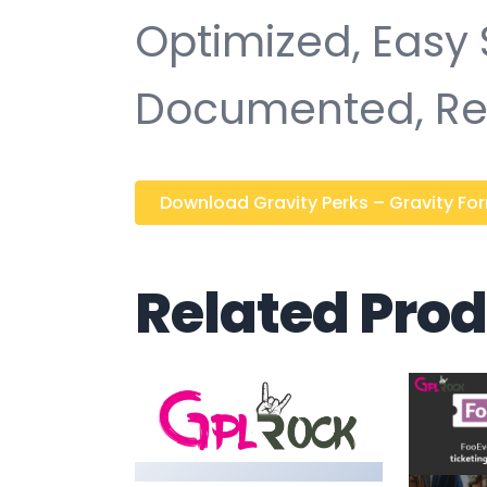
giriş
Vegabet
Vegabet
Optimized, Easy 
giriş
Betzula
Betzula
giriş
Meybet
Meybet
giriş
Kalebet
Kalebet
Documented, Re
giriş
Betbigo
Betbigo
giriş
Teosbet
Teosbet
giriş
Vegabet
Vegabet
Download Gravity Perks – Gravity Form
giriş
Restbet
Restbet
giriş
Betplay
Betplay
Related Pro
giriş
Efesbet
Efesbet
giriş
Enjoybet
giriş
romabet
romabet
giriş
norabahis
norabahis
giriş
enbet
enbet
giriş
pulibet
giriş
pokerklas
pokerklas