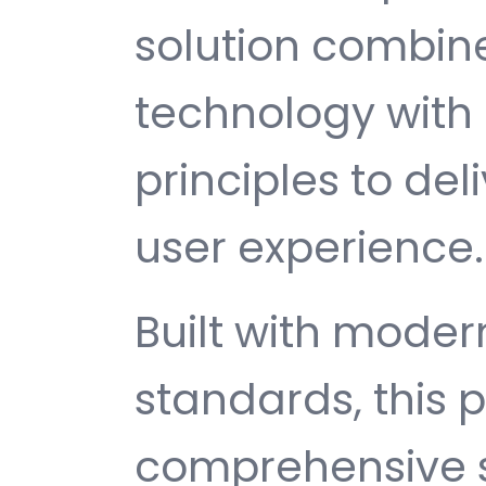
giriş
bahiscasino
bahiscasino
solution combin
giriş
romabet
romabet
giriş
norabahis
norabahis
technology with 
giriş
enbet
enbet
giriş
amgbahis
amgbahis
giriş
pokerklas
pokerklas
principles to del
giriş
betzula
betzula
giriş
bahiscasino
bahiscasino
user experience.
giriş
avrupabet
avrupabet
giriş
alobet
alobet
giriş
restbet
restbet
Built with mode
giriş
Betbigo
Betbigo
giriş
Kalebet
Kalebet
giriş
Amgbahis
Amgbahis
standards, this p
giriş
Royalbet
Royalbet
giriş
Teosbet
Teosbet
comprehensive s
giriş
Jokerbet
Jokerbet
giriş
Vegabet
Vegabet