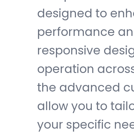
giriş
Betzula
Betzula
designed to enh
giriş
meybet
meybet
giriş
Atlasbet
Atlasbet
performance and
giriş
betnis
giriş
jokerbet
giriş
millibahis
responsive desi
giriş
jasminbet
giriş
pulibet
operation across
giriş
pulibet
giriş
holiganbet
giriş
pusulabet
the advanced cu
giriş
cratosroyalbet
giriş
dedebet
allow you to tail
giriş
betplay
betplay
giriş
Festwin
giriş
jasminbet
your specific ne
giriş
biabet
giriş
Grandpashabet