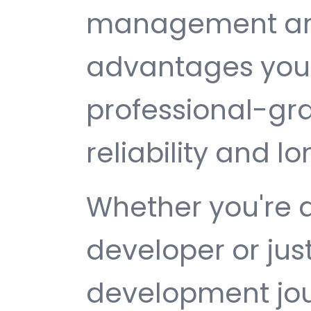
giriş
amgbahis
amgbahis
management are 
giriş
alobet
giriş
restbet
restbet
giriş
norabahis
advantages you 
giriş
Kalebet
Kalebet
giriş
Netbahis
Netbahis
professional-gr
giriş
Teosbet
Teosbet
giriş
grandbetting
grandbetting
giriş
Amgbahis
Amgbahis
reliability and 
giriş
Romabet
Romabet
giriş
Teosbet
Teosbet
giriş
Betplay
Betplay
Whether you're 
giriş
Enjoybet
Enjoybet
giriş
Editorbet
Editorbet
developer or jus
giriş
Vegabet
Vegabet
giriş
Sonbahis
Sonbahis
giriş
aresbet
aresbet
aresbet
development jour
giriş
aresbet