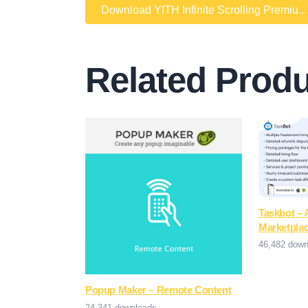
giriş
Atlasbet
Atlasbet
Download YITH Infinite Scrolling Premiu...
giriş
Atlasbet
Atlasbet
giriş
romabet
romabet
giriş
norabahis
norabahis
Related Prod
giriş
enbet
enbet
giriş
amgbahis
amgbahis
giriş
pokerklas
pokerklas
giriş
betzula
betzula
giriş
bahiscasino
bahiscasino
giriş
avrupabet
avrupabet
giriş
alobet
alobet
giriş
restbet
restbet
giriş
Kalebet
Kalebet
Taskbot – 
giriş
Betbigo
Betbigo
Marketpla
giriş
Teosbet
Teosbet
46,482 down
giriş
Amgbahis
Amgbahis
giriş
Royalbet
Royalbet
Popup Maker – Remote Content
giriş
Jokerbet
Jokerbet
24,341 downloads