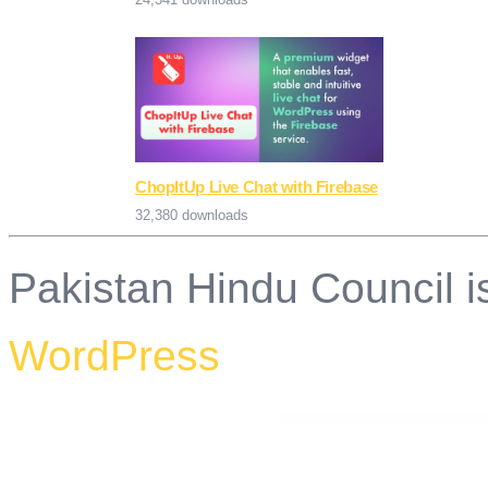
giriş
Vegabet
Vegabet
giriş
Betzula
Betzula
giriş
Meybet
Meybet
giriş
Kalebet
Kalebet
giriş
Betbigo
Betbigo
giriş
Teosbet
Teosbet
giriş
Vegabet
ChopItUp Live Chat with Firebase
Vegabet
32,380 downloads
giriş
Restbet
Restbet
Pakistan Hindu Council i
giriş
Betplay
Betplay
giriş
Efesbet
Efesbet
giriş
Enjoybet
WordPress
giriş
romabet
romabet
giriş
norabahis
norabahis
giriş
enbet
enbet
WordPress Hub
VOX Radio – Online Radio Streaming
Voxel - Multi Purpose Wordpress Dynamic Theme
Voxey – Amazon Polly Text-to-Speech Plugin for WordPress
Voyacht – Yacht W
giriş
pulibet
giriş
pokerklas
pokerklas