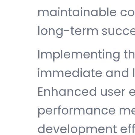
giriş
Betbigo
Betbigo
maintainable c
giriş
Kalebet
Kalebet
giriş
Teosbet
Teosbet
long-term succe
giriş
Amgbahis
Amgbahis
giriş
Royalbet
Royalbet
giriş
Jokerbet
Jokerbet
Implementing thi
giriş
Zulabet
Zulabet
giriş
Matbet
Matbet
giriş
Pusulabet
Pusulabet
immediate and l
giriş
Meybet
Meybet
giriş
romabet
romabet
Enhanced user e
giriş
norabahis
norabahis
giriş
enbet
enbet
giriş
bahiscasino
bahiscasino
performance met
giriş
pokerklas
giriş
betzula
betzula
development ef
giriş
amgbahis