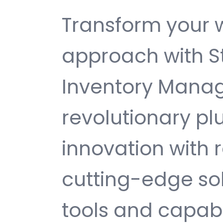
giriş
Amgbahis
Amgbahis
Transform your
giriş
Romabet
Romabet
giriş
Grandpashabet
Grandpashabet
giriş
Marsbahis
Marsbahis
approach with S
giriş
pulibet
giriş
pulibet
Inventory Mana
giriş
pusulabet
giriş
pusulabet
giriş
Cratosroyalbet
revolutionary pl
giriş
Cratosroyalbet
giriş
Grandpashabet
Grandpashabet
innovation with re
giriş
Grandpashabet
giriş
biabet
giriş
betplay
cutting-edge sol
giriş
jasminbet
giriş
dedebet
tools and capabi
giriş
https://kaystudio.net
https://kaystudio.net
giriş
holiganbet
holiganbet