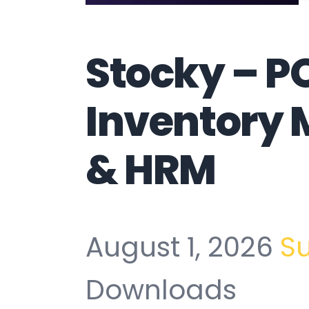
giriş
alobet
alobet
giriş
hiltonbet
hiltonbet
giriş
imajbet
imajbet
Stocky – P
giriş
kulisbet
kulisbet
giriş
jokerbet
giriş
pulibet
Inventory
giriş
pulibet
giriş
pusulabet
giriş
pusulabet
& HRM
giriş
Cratosroyalbet
giriş
Cratosroyalbet
giriş
Grandpashabet
giriş
Grandpashabet
giriş
biabet
August 1, 2026
S
giriş
betplay
giriş
jasminbet
Downloads
giriş
Festwin
Festwin
giriş
Restbet
Restbet