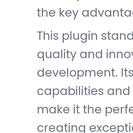
giriş
alobet
alobet
giriş
avrupabet
avrupabet
the key advantag
giriş
restbet
giriş
Betbigo
Betbigo
giriş
Kalebet
Kalebet
This plugin stan
giriş
Teosbet
Teosbet
giriş
Amgbahis
Amgbahis
quality and inno
giriş
Royalbet
Royalbet
giriş
Jokerbet
Jokerbet
giriş
Vegabet
Vegabet
development. It
giriş
Betzula
Betzula
giriş
Editörbet
Editörbet
capabilities and
giriş
romabet
giriş
norabahis
giriş
enbet
enbet
make it the perf
giriş
bahiscasino
bahiscasino
giriş
pokerklas
pokerklas
creating except
giriş
betzula
betzula