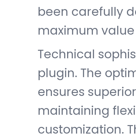
giriş
Betzula
Betzula
been carefully d
giriş
meybet
meybet
giriş
Atlasbet
Atlasbet
maximum value 
giriş
betnis
giriş
jokerbet
giriş
millibahis
Technical sophist
giriş
jasminbet
giriş
pulibet
giriş
pulibet
plugin. The opti
giriş
holiganbet
giriş
pusulabet
ensures superio
giriş
cratosroyalbet
giriş
dedebet
giriş
betplay
betplay
maintaining flexib
giriş
Festwin
giriş
jasminbet
customization. T
giriş
biabet
giriş
Grandpashabet