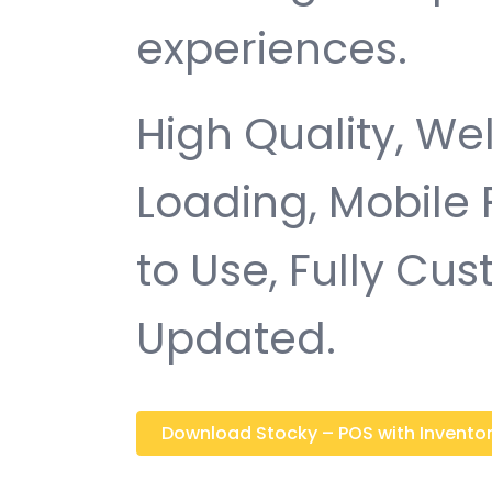
giriş
amgbahis
amgbahis
giriş
alobet
experiences.
giriş
restbet
restbet
giriş
norabahis
giriş
Kalebet
Kalebet
High Quality, We
giriş
Netbahis
Netbahis
giriş
Teosbet
Teosbet
Loading, Mobile 
giriş
grandbetting
grandbetting
giriş
Amgbahis
Amgbahis
giriş
Romabet
Romabet
to Use, Fully Cu
giriş
Teosbet
Teosbet
giriş
Betplay
Betplay
Updated.
giriş
Enjoybet
Enjoybet
giriş
Editorbet
Editorbet
giriş
Vegabet
Vegabet
giriş
Sonbahis
Sonbahis
Download Stocky – POS with Inventory 
giriş
aresbet
aresbet
aresbet
giriş
aresbet