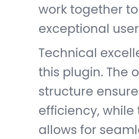
work together to
giriş
Betzula
Betzula
giriş
meybet
meybet
giriş
Atlasbet
Atlasbet
exceptional user
giriş
betnis
giriş
jokerbet
giriş
millibahis
Technical excelle
giriş
jasminbet
giriş
pulibet
this plugin. The
giriş
pulibet
giriş
holiganbet
giriş
pusulabet
structure ensu
giriş
cratosroyalbet
giriş
dedebet
efficiency, while
giriş
betplay
betplay
giriş
Festwin
giriş
jasminbet
allows for seam
giriş
biabet
giriş
Grandpashabet