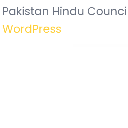
giriş
betzula
Pakistan Hindu Counci
giriş
bahiscasino
giriş
avrupabet
avrupabet
giriş
alobet
alobet
WordPress
giriş
restbet
restbet
giriş
http://mikefreemanministries.com/
giriş
https://tr.romabet-
WordPress Hub
TikTok Feed Pro
TikTokomatic – TikTok Video Importer
TileMax – Tiling, Flooring WordPress Theme
Tilia – Photography Portfolio WordPress Theme
sanal-
orjinal1.vip/
https://plan-
reprise-
activite.com/
https://plan-
reprise-
activite.com/
giriş
https://tr.betplay-
sanal-
orjinal.vip/
https://dentalcaremichalin.pl/
giriş
https://tr.editorbet-
sanal-