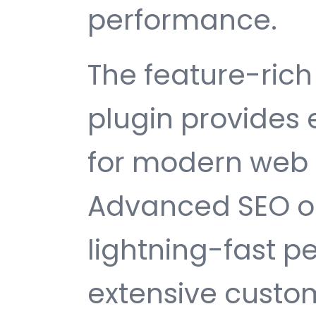
performance.
giriş
bahiscasino
bahiscasino
giriş
romabet
romabet
giriş
norabahis
norabahis
The feature-rich 
giriş
enbet
enbet
giriş
amgbahis
amgbahis
giriş
pokerklas
pokerklas
plugin provides
giriş
betzula
betzula
giriş
bahiscasino
bahiscasino
for modern web
giriş
avrupabet
avrupabet
giriş
alobet
alobet
giriş
restbet
restbet
Advanced SEO op
giriş
Betbigo
Betbigo
giriş
Kalebet
Kalebet
lightning-fast 
giriş
Amgbahis
Amgbahis
giriş
Royalbet
Royalbet
giriş
Teosbet
Teosbet
extensive custom
giriş
Jokerbet
Jokerbet
giriş
Vegabet
Vegabet