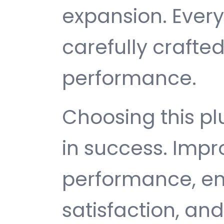
expansion. Ever
giriş
Betbigo
Betbigo
giriş
Kalebet
Kalebet
giriş
Teosbet
Teosbet
carefully crafted
giriş
Amgbahis
Amgbahis
giriş
Royalbet
Royalbet
performance.
giriş
Jokerbet
Jokerbet
giriş
Zulabet
Zulabet
giriş
Matbet
Matbet
Choosing this p
giriş
Pusulabet
Pusulabet
giriş
Meybet
Meybet
giriş
romabet
romabet
in success. Imp
giriş
norabahis
norabahis
giriş
enbet
enbet
performance, e
giriş
bahiscasino
bahiscasino
giriş
pokerklas
giriş
betzula
betzula
satisfaction, an
giriş
amgbahis