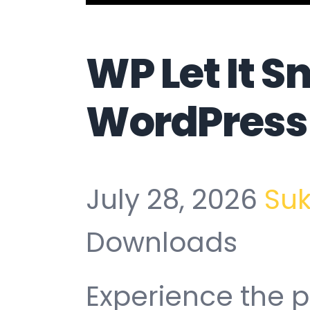
giriş
alobet
alobet
giriş
hiltonbet
hiltonbet
giriş
imajbet
imajbet
WP Let It 
giriş
kulisbet
kulisbet
giriş
jokerbet
giriş
pulibet
WordPress 
giriş
pulibet
giriş
pusulabet
giriş
pusulabet
giriş
Cratosroyalbet
giriş
Cratosroyalbet
July 28, 2026
Su
giriş
Grandpashabet
giriş
Grandpashabet
Downloads
giriş
biabet
giriş
betplay
giriş
jasminbet
Experience the p
giriş
Festwin
Festwin
giriş
Restbet
Restbet