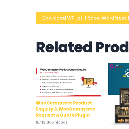
giriş
Atlasbet
Atlasbet
giriş
Atlasbet
Atlasbet
giriş
romabet
romabet
Download WP Let It Snow WordPress Plu
giriş
norabahis
norabahis
giriş
enbet
enbet
giriş
amgbahis
amgbahis
Related Pro
giriş
pokerklas
pokerklas
giriş
betzula
betzula
giriş
bahiscasino
bahiscasino
giriş
avrupabet
avrupabet
giriş
alobet
alobet
giriş
restbet
restbet
giriş
Kalebet
Kalebet
giriş
Betbigo
Betbigo
giriş
Teosbet
Teosbet
WooCommerce Product
Enquiry & WooCommerce
giriş
Amgbahis
Amgbahis
Request A Quote Plugin
giriş
Royalbet
Royalbet
11,742 downloads
giriş
Jokerbet
Jokerbet