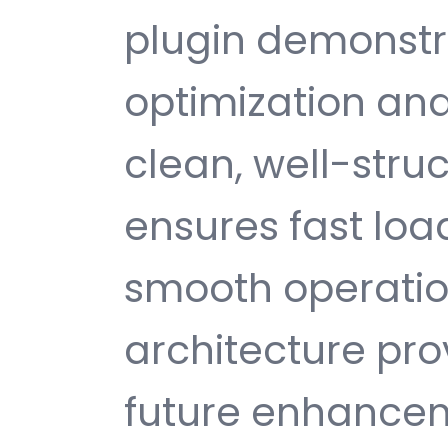
giriş
Betbigo
Betbigo
plugin demonstr
giriş
Kalebet
Kalebet
giriş
Teosbet
Teosbet
optimization and
giriş
Amgbahis
Amgbahis
giriş
Royalbet
Royalbet
clean, well-str
giriş
Jokerbet
Jokerbet
giriş
Zulabet
Zulabet
giriş
Matbet
Matbet
ensures fast loa
giriş
Pusulabet
Pusulabet
giriş
Meybet
Meybet
smooth operatio
giriş
romabet
romabet
giriş
norabahis
norabahis
giriş
enbet
enbet
architecture provi
giriş
bahiscasino
bahiscasino
giriş
pokerklas
future enhance
giriş
betzula
betzula
giriş
amgbahis