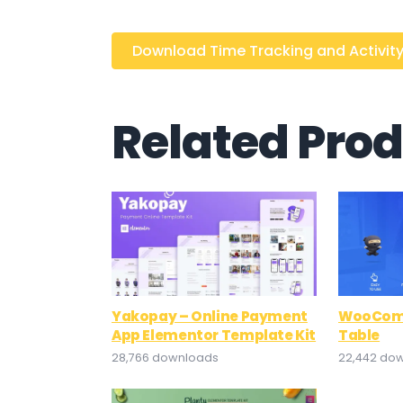
giriş
Vegabet
Vegabet
giriş
Betzula
Betzula
Download Time Tracking and Activity 
giriş
Meybet
Meybet
giriş
Kalebet
Kalebet
giriş
Betbigo
Betbigo
giriş
Teosbet
Teosbet
Related Pro
giriş
Vegabet
Vegabet
giriş
Restbet
Restbet
giriş
Betplay
Betplay
giriş
Efesbet
Efesbet
giriş
Enjoybet
giriş
romabet
romabet
Yakopay – Online Payment
WooComm
giriş
norabahis
norabahis
App Elementor Template Kit
Table
giriş
enbet
enbet
28,766 downloads
22,442 do
giriş
pulibet
giriş
pokerklas
pokerklas